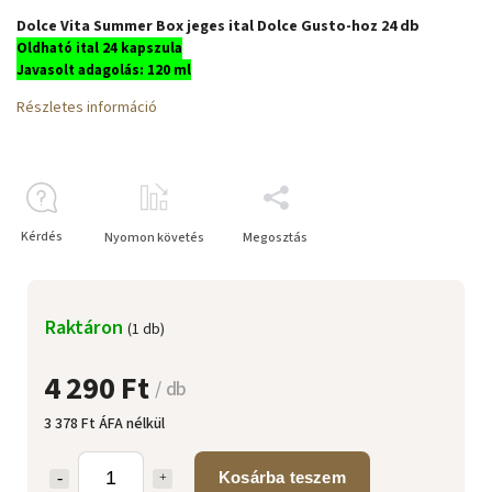
Dolce Vita Summer Box jeges ital Dolce Gusto-hoz 24 db
Oldható ital 24 kapszula
Javasolt adagolás: 120 ml
Részletes információ
Kérdés
Nyomon követés
Megosztás
Raktáron
(1 db)
4 290 Ft
/ db
3 378 Ft ÁFA nélkül
Kosárba teszem