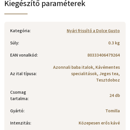
Kiegészítő paraméterek
Kategória
:
Nyári frissítő a Dolce Gusto
Súly
:
0.3 kg
EAN vonalkód
:
80333406479264
Azonnali baba italok, Kávémentes
Az ital típusa
:
specialitások, Jeges tea,
Tesztdoboz
Csomag
24 db
tartalma
:
Gyártó
:
Tomilla
Intenzitás
:
Közepesen erős kávé