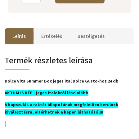
Leírás
Értékelés
Beszélgetés
Termék részletes leírása
Dolce Vita Summer Box jeges ital Dolce Gusto-hoz 24 db
AKTUÁLIS KÉP - jeges italokról lásd alább
A kapszulák a raktár állapotának megfelelően kerülnek
kiválasztásra, eltérhetnek a képen láthatótól!!!