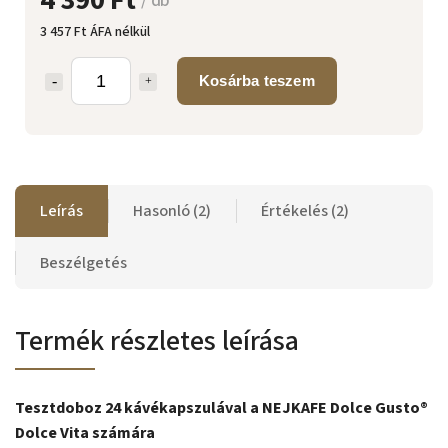
4 390 Ft
/ db
3 457 Ft ÁFA nélkül
Kosárba teszem
Leírás
Hasonló (2)
Értékelés (2)
Beszélgetés
Termék részletes leírása
Tesztdoboz 24 kávékapszulával a NEJKAFE Dolce Gusto®
Dolce Vita számára