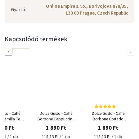
Online Empire s.r.o., Borivojova 878/35,
Gyártó
:
130 00 Prague, Czech Republic
Kapcsolódó termékek
Previous
Next
usto - Caffé
Dolce Gusto - Caffé
Dolce Gusto - Caffé
 Kamilla Tea
Borbone Cappuccino
Borbone Cortado
ula 16 adag
kapszula 16 adag
kapszula 16 adag
890 Ft
1 890 Ft
1 890 Ft
3 Ft / 1 db
118,13 Ft / 1 db
118,13 Ft / 1 db