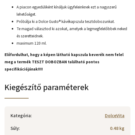
A piacon egyedüliként kínáljuk ügyfeleinknek ezt a nagyszerű
lehetőséget.
Próbálja ki a Dolce Gusto® kávékapszula tesztdobozunkat.
Te magad választod ki azokat, amelyek a legmegfelelőbbek neked
és szeretteidnek.
maximum 120 ml.
Előfordulhat, hogy a képen látható kapszula keverék nem felel
meg a termék TESZT DOBOZBAN található pontos
specifikációjának!!!!
Kiegészítő paraméterek
Kategória
:
DolceVita
Súly
:
0.48 kg