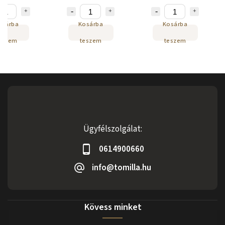
osárba
Kosárba
Kosárba
eszem
teszem
teszem
Ügyfélszolgálat:
0614900660
info@tomilla.hu
Kövess minket