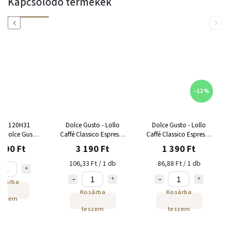
Kapcsolódó termékek
Previous
Next
–12 %
 KP120H31
Dolce Gusto - Lollo
Dolce Gusto - Lollo
 Dolce Gusto
Caffé Classico Espresso
Caffé Classico Espresso
 fekete-piros
kapszula 30 adag
kapszula 16 adag
690 Ft
3 190 Ft
1 390 Ft
106,33 Ft / 1 db
86,88 Ft / 1 db
osárba
Kosárba
Kosárba
eszem
teszem
teszem