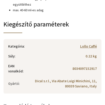
együttléthez
max. 40-60 ml-es adag
Kiegészítő paraméterek
Kategória
:
Lollo Caffé
Súly
:
0.22 kg
EAN
8034097152917
vonalkód
:
Dical s.r.l., Via Abate Luigi Minichini, 11,
Gyártó
:
80039 Saviano, Italy