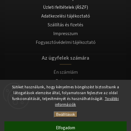
Üzleti feltételek (ÁSZF)
Adatkezelési tájékoztató
Szállítás és fizetés
Impresszum
Fogyasztóvédelmi tájékoztató
Az ügyfelek számára
Én számlám
Bejegyzés
Sütiket használunk, hogy kényelmes böngészést biztosítsunk a
Bejelentkezés
látogatások elemzése által, folyamatosan fejlesztve az oldal
funkcionalitását, teljesítményét és használhatóságát.
További
információk
Copyright 2026
tomilla.hu
. Minden jog fenntartva.
Beállítások
Elfogadom