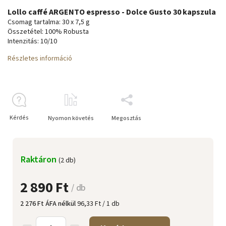
Lollo caffé ARGENTO espresso - Dolce Gusto 30 kapszula
Csomag tartalma: 30 x 7,5 g
Összetétel: 100% Robusta
Intenzitás: 10/10
Részletes információ
Kérdés
Nyomon követés
Megosztás
Raktáron
(2 db)
2 890 Ft
/ db
2 276 Ft ÁFA nélkül
96,33 Ft / 1 db