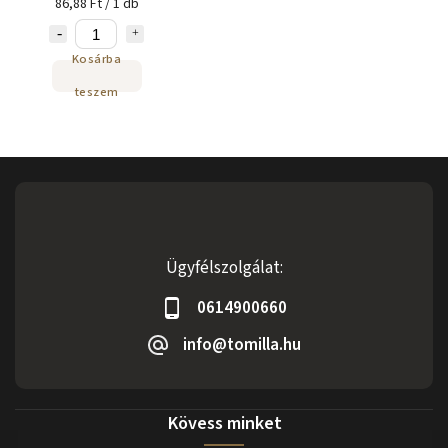
86,88 Ft / 1 db
Kosárba
teszem
Ügyfélszolgálat:
0614900660
info@tomilla.hu
Kövess minket