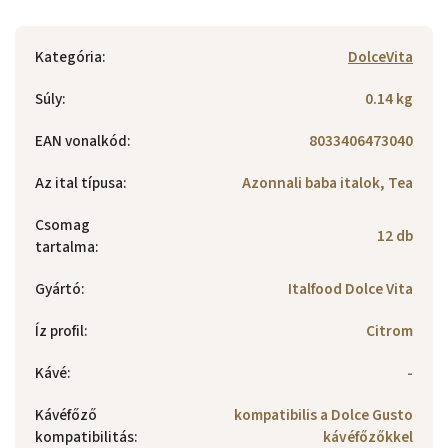
Kategória
:
DolceVita
Súly
:
0.14 kg
EAN vonalkód
:
8033406473040
Az ital típusa
:
Azonnali baba italok, Tea
Csomag
12 db
tartalma
:
Gyártó
:
Italfood Dolce Vita
Íz profil
:
Citrom
Kávé
:
-
Kávéfőző
kompatibilis a Dolce Gusto
kompatibilitás
:
kávéfőzőkkel