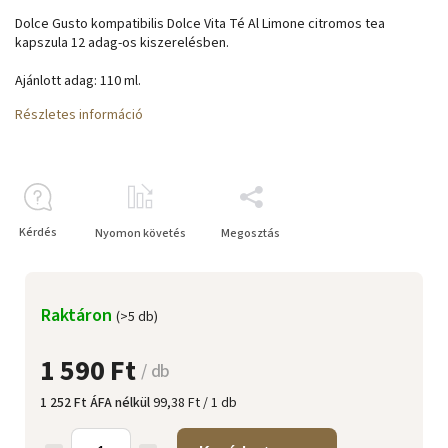
Dolce Gusto kompatibilis Dolce Vita Té Al Limone citromos tea
kapszula 12 adag-os kiszerelésben.
Ajánlott adag
: 110 ml.
Részletes információ
Kérdés
Nyomon követés
Megosztás
Raktáron
(>5 db)
1 590 Ft
/ db
1 252 Ft ÁFA nélkül
99,38 Ft / 1 db