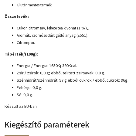
Gluténmentes termék.
Összetevők:
Cukor, citromsav, fekete tea kivonat (1 % ),.
Aromák, csomósodást gátló anyag (E551).
Citrompor.
Tápérték/(100g):
Energia / Energia: 1650Kj-390Kcal.
Zsír / zsírok: 0,0 g;
ebből telített zsírsavak: 0,0 g.
Szénhidrát/szénhidrát: 97 g
ebből cukrok / ebből cukrok: 96g.
Fehérje: 0,0 g.
Só: 0,0 g.
Készült az EU-ban.
Kiegészítő paraméterek