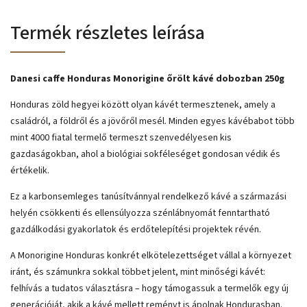
Termék részletes leírása
Danesi caffe Honduras Monorigine őrölt kávé dobozban 250g
Honduras zöld hegyei között olyan kávét termesztenek, amely a
családról, a földről és a jövőről mesél. Minden egyes kávébabot több
mint 4000 fiatal termelő termeszt szenvedélyesen kis
gazdaságokban, ahol a biológiai sokféleséget gondosan védik és
értékelik.
Ez a karbonsemleges tanúsítvánnyal rendelkező kávé a származási
helyén csökkenti és ellensúlyozza szénlábnyomát fenntartható
gazdálkodási gyakorlatok és erdőtelepítési projektek révén.
A Monorigine Honduras konkrét elkötelezettséget vállal a környezet
iránt, és számunkra sokkal többet jelent, mint minőségi kávét:
felhívás a tudatos választásra – hogy támogassuk a termelők egy új
generációját, akik a kávé mellett reményt is ápolnak Hondurasban.