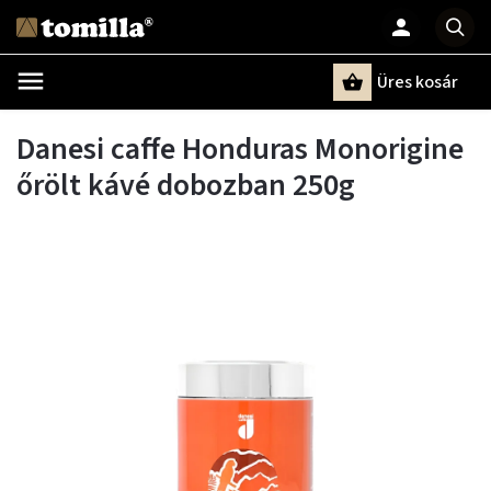
Üres kosár
Keresés
Danesi caffe Honduras Monorigine
őrölt kávé dobozban 250g