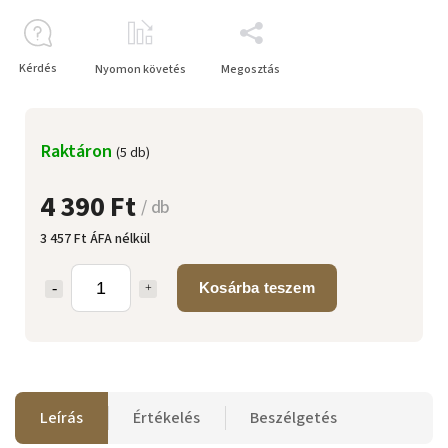
Kérdés
Nyomon követés
Megosztás
Raktáron
(5 db)
4 390 Ft
/ db
3 457 Ft ÁFA nélkül
Kosárba teszem
Leírás
Értékelés
Beszélgetés