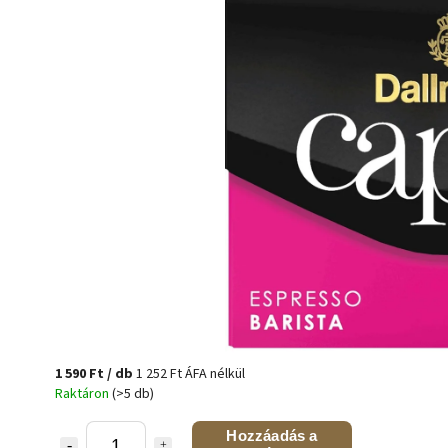
1 590 Ft
/ db
1 252 Ft ÁFA nélkül
Raktáron
(>5 db)
Hozzáadás a