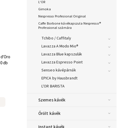
L‘OR
Gimoka
Nespresso Profesional Original
Caffe Borbone kávékapszula Nespresso®
Professional számára
Tchibo / Caffitaly
Lavazza A Modo Mio®
Lavazza Blue kapszulák
 d'Oro
Lavazza Espresso Point
10 db
Senseo kávépárnák
EPICA by Hausbrandt
L'OR BARISTA
Szemes kávék
Őrölt kávék
Instant kávék