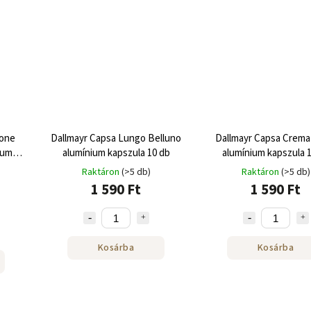
bone
Dallmayr Capsa Lungo Belluno
Dallmayr Capsa Crema
ium
alumínium kapszula 10 db
alumínium kapszula 
Raktáron
(>5 db)
Raktáron
(>5 db)
1 590 Ft
1 590 Ft
Kosárba
Kosárba