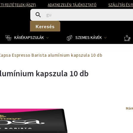
TI FELTÉTELEK (ÁSZF)
ADATKEZELÉSI TÁJÉKOZTATÓ
SZÁLLÍTÁS ÉS 
Keresés
KÁVÉKAPSZULÁK
SZEMES KÁVÉK
Capsa Espresso Barista alumínium kapszula 10 db
alumínium kapszula 10 db
Már