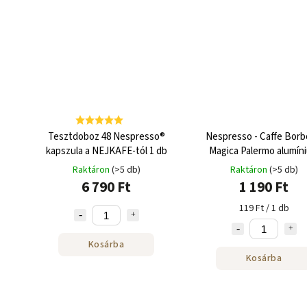
Tesztdoboz 48 Nespresso®
Nespresso - Caffe Bor
kapszula a NEJKAFE-tól 1 db
Magica Palermo alumín
kapszula 10 adag
Raktáron
(>5 db)
Raktáron
(>5 db)
6 790 Ft
1 190 Ft
119 Ft / 1 db
Kosárba
Kosárba