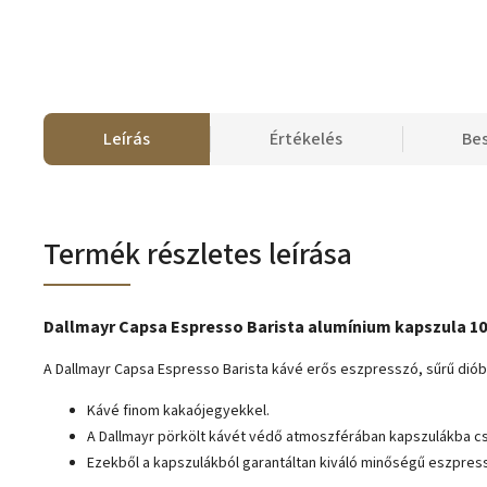
Leírás
Értékelés
Be
Termék részletes leírása
Dallmayr Capsa Espresso Barista alumínium kapszula 10
A Dallmayr Capsa Espresso Barista kávé erős eszpresszó, sűrű diób
Kávé finom kakaójegyekkel.
A Dallmayr
pörkölt kávét
védő atmoszférában kapszulákba c
Ezekből a kapszulákból garantáltan kiváló minőségű eszpress