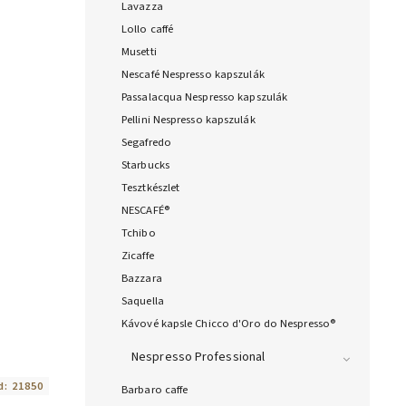
Lavazza
Lollo caffé
Musetti
Nescafé Nespresso kapszulák
Passalacqua Nespresso kapszulák
Pellini Nespresso kapszulák
Segafredo
Starbucks
Tesztkészlet
NESCAFÉ®
Tchibo
Zicaffe
Bazzara
Saquella
Kávové kapsle Chicco d'Oro do Nespresso®
Nespresso Professional
d:
21850
Barbaro caffe