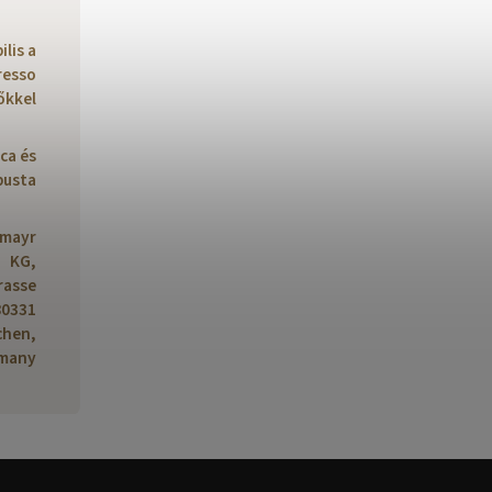
lis a
resso
őkkel
ca és
busta
lmayr
KG,
rasse
80331
hen,
many