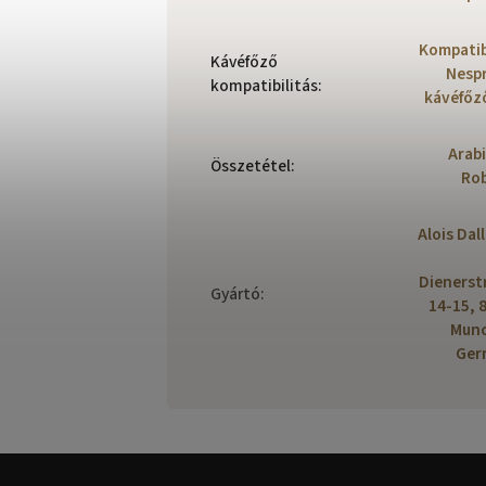
Kompatibi
Kávéfőző
Nesp
kompatibilitás
:
kávéfőz
Arabi
Összetétel
:
Ro
Alois Dal
Dienerst
Gyártó
:
14-15, 
Munc
Ger