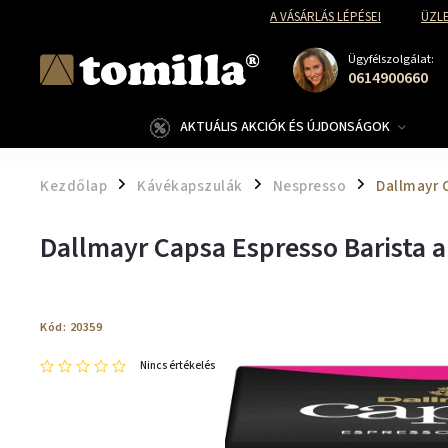
A VÁSÁRLÁS LÉPÉSEI
ÜZLE
Ügyfélszolgálat:
0614900660
AKTUÁLIS AKCIÓK ÉS ÚJDONSÁGOK
Kezdőlap
Kávékapszulák
Nespresso
Dallmayr 
/
/
/
Dallmayr Capsa Espresso Barista 
Kód:
20359
Nincs értékelés