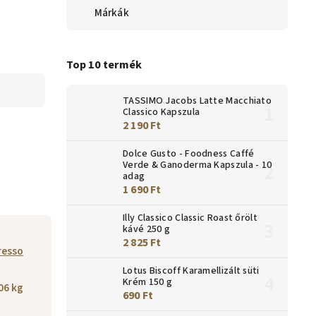
Márkák
Top 10 termék
TASSIMO Jacobs Latte Macchiato
Classico Kapszula
2 190 Ft
Dolce Gusto - Foodness Caffé
Verde & Ganoderma Kapszula - 10
adag
1 690 Ft
Illy Classico Classic Roast őrölt
kávé 250 g
2 825 Ft
resso
Lotus Biscoff Karamellizált süti
Krém 150 g
06 kg
690 Ft