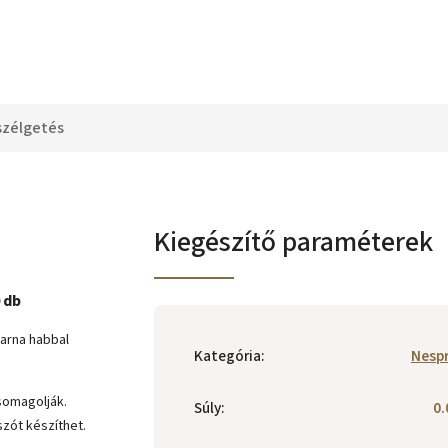
szélgetés
Kiegészítő paraméterek
 db
arna habbal
Kategória
:
Nesp
somagolják.
Súly
:
0.
zót készíthet.