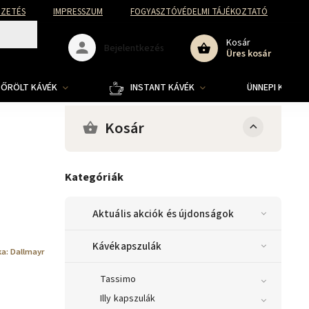
FIZETÉS
IMPRESSZUM
FOGYASZTÓVÉDELMI TÁJÉKOZTATÓ
Kosár
Bejelentkezés
Üres kosár
ŐRÖLT KÁVÉK
INSTANT KÁVÉK
ÜNNEPI KOLLE
Kosár
Kategóriák
Aktuális akciók és újdonságok
Kávékapszulák
ka:
Dallmayr
Tassimo
Illy kapszulák