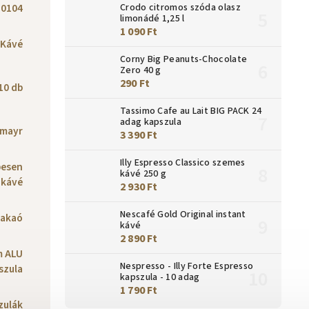
10104
Crodo citromos szóda olasz
limonádé 1,25 l
1 090 Ft
Kávé
Corny Big Peanuts-Chocolate
Zero 40 g
290 Ft
10 db
Tassimo Cafe au Lait BIG PACK 24
adag kapszula
lmayr
3 390 Ft
Illy Espresso Classico szemes
pesen
kávé 250 g
 kávé
2 930 Ft
Nescafé Gold Original instant
akaó
kávé
2 890 Ft
m ALU
Nespresso - Illy Forte Espresso
szula
kapszula - 10 adag
1 790 Ft
zulák