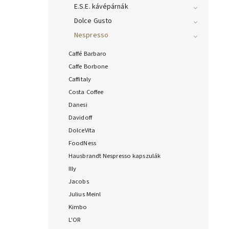
E.S.E. kávépárnák
Dolce Gusto
Nespresso
Caffé Barbaro
Caffe Borbone
Caffitaly
Costa Coffee
Danesi
Davidoff
DolceVita
FoodNess
Hausbrandt Nespresso kapszulák
Illy
Jacobs
Julius Meinl
Kimbo
L'OR