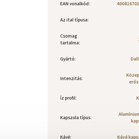
EAN vonalkód
:
40081670
Az ital típusa
:
Csomag
tartalma
:
Gyártó
:
Dal
Köze
Intenzitás
:
erős
Íz profil
:
K
Alumíniu
Kapszula típus
:
kap
Kávé
:
Kávé kaps