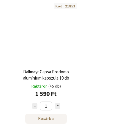
Kód:
21853
Dallmayr Capsa Prodomo
alumínium kapszula 10 db
Raktáron
(>5 db)
1 590 Ft
Kosárba