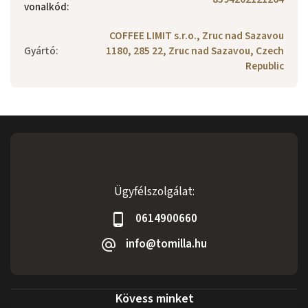
vonalkód
:
COFFEE LIMIT s.r.o., Zruc nad Sazavou
Gyártó
:
1180, 285 22, Zruc nad Sazavou, Czech
Republic
Ügyfélszolgálat:
0614900660
info@tomilla.hu
Kövess minket