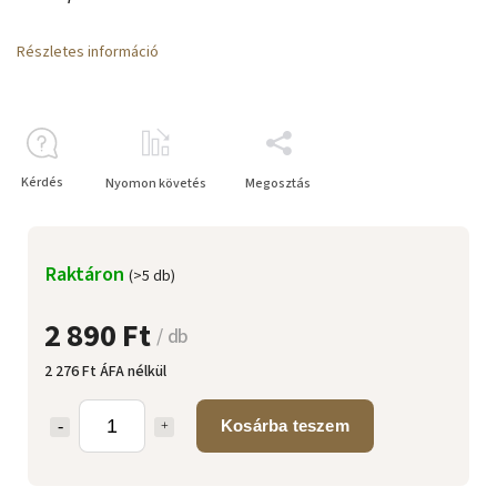
Részletes információ
Kérdés
Nyomon követés
Megosztás
Raktáron
(>5 db)
2 890 Ft
/ db
2 276 Ft ÁFA nélkül
Kosárba teszem