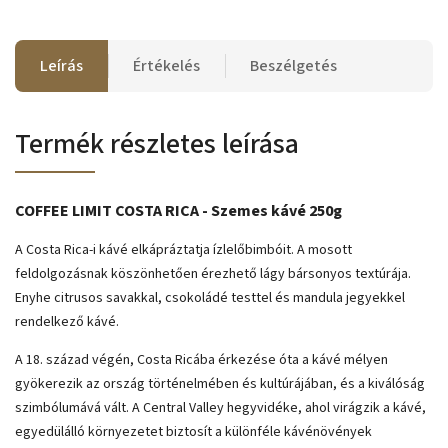
Leírás
Értékelés
Beszélgetés
Termék részletes leírása
COFFEE LIMIT COSTA RICA - Szemes kávé 250g
A Costa Rica-i kávé elkápráztatja ízlelőbimbóit. A mosott
feldolgozásnak köszönhetően érezhető lágy bársonyos textúrája.
Enyhe citrusos savakkal, csokoládé testtel és mandula jegyekkel
rendelkező kávé.
A 18. század végén, Costa Ricába érkezése óta a kávé mélyen
gyökerezik az ország történelmében és kultúrájában, és a kiválóság
szimbólumává vált. A Central Valley hegyvidéke, ahol virágzik a kávé,
egyedülálló környezetet biztosít a különféle kávénövények