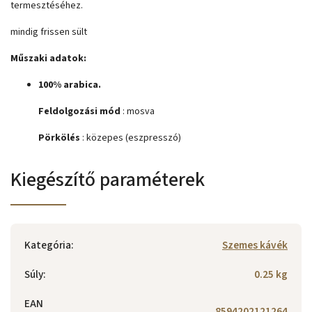
termesztéséhez.
mindig frissen sült
Műszaki adatok:
100% arabica.
Feldolgozási mód
: mosva
Pörkölés
: közepes (eszpresszó)
Kiegészítő paraméterek
Kategória
:
Szemes kávék
Súly
:
0.25 kg
EAN
8594202121264