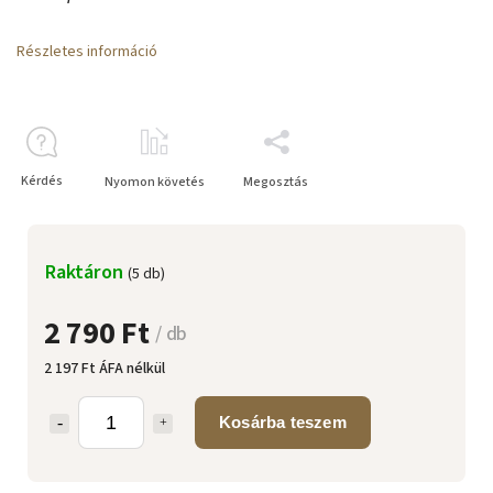
Részletes információ
Kérdés
Nyomon követés
Megosztás
Raktáron
(5 db)
2 790 Ft
/ db
2 197 Ft ÁFA nélkül
Kosárba teszem