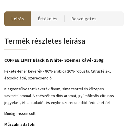
Leírás
Értékelés
Beszélgetés
Termék részletes leírása
COFFEE LIMIT Black & White- Szemes kávé- 250g
Fekete-fehér keverék - 80% arabica 20% robusta. Citrusfélék,
étcsokoládé, szerecsendió.
Kiegyensúlyozott keverék finom, sima testtel és közepes
savtartalommal. A csészében diós aromát, gyümölcsös citrusos
jegyeket, étcsokoládét és enyhe szerecsendiót fedezhet fel.
Mindig frissen sült
Műszaki adatok: