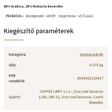
80% Arabica, 20% Robusta keveréke
Pörkölés:
 közepesen sötét (espresso stílusú)
Kiegészítő paraméterek
Kategória
:
Szemes kávék
Súly
:
0.275 kg
EAN
8594202120427
vonalkód
:
COFFEE LIMIT s.r.o., Zruc nad Sazavou
Gyártó
:
1180, 285 22, Zruc nad Sazavou, Czech
Republic