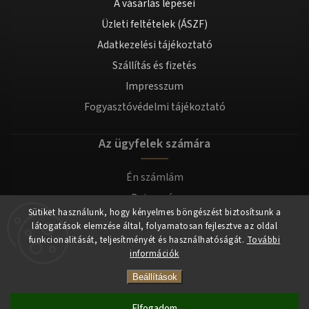
A vásárlás lépései
Üzleti feltételek (ÁSZF)
Adatkezelési tájékoztató
Szállítás és fizetés
Impresszum
Fogyasztóvédelmi tájékoztató
Az ügyfelek számára
Én számlám
Bejegyzés
Sütiket használunk, hogy kényelmes böngészést biztosítsunk a
Bejelentkezés
látogatások elemzése által, folyamatosan fejlesztve az oldal
funkcionalitását, teljesítményét és használhatóságát.
További
információk
Copyright 2026
tomilla.hu
. Minden jog fenntartva.
Beállítások
Elfogadom