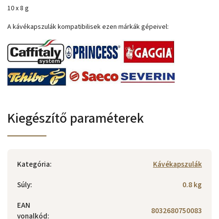
10 x 8 g
A kávékapszulák kompatibilisek ezen márkák gépeivel:
Kiegészítő paraméterek
Kategória
:
Kávékapszulák
Súly
:
0.8 kg
EAN
8032680750083
vonalkód
: