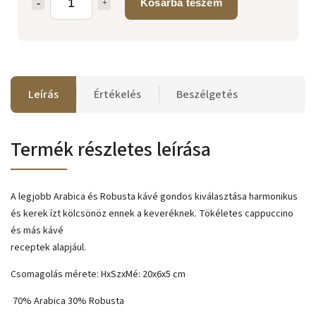
Kosárba teszem
Leírás
Értékelés
Beszélgetés
Termék részletes leírása
A legjobb Arabica és Robusta kávé gondos kiválasztása harmonikus
és kerek ízt kölcsönöz ennek a keveréknek. Tökéletes cappuccino
és más kávé
receptek alapjául.
Csomagolás mérete: HxSzxMé: 20x6x5 cm
70% Arabica 30% Robusta