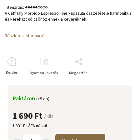
Intenzitás:
●●●●●○○○○
A Caffitaly Morbido Espresso Fine kapszula összetétele harmonikus
és kerek ízt kölcsönöz ennek a keveréknek.
Részletes információ
Kérdés
Nyomon követés
Megosztás
Raktáron
(>5 db)
1 690 Ft
/ db
1 331 Ft ÁFA nélkül