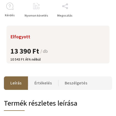
Kérdés
Nyomon követés
Megosztás
Elfogyott
13 390 Ft
/ db
10 543 Ft ÁFA nélkül
Leírás
Értékelés
Beszélgetés
Termék részletes leírása