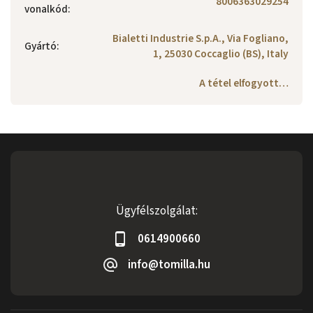
8006363029254
vonalkód
:
Bialetti Industrie S.p.A., Via Fogliano,
Gyártó
:
1, 25030 Coccaglio (BS), Italy
A tétel elfogyott…
Ügyfélszolgálat:
0614900660
info@tomilla.hu