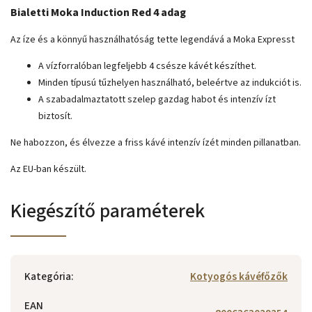
Bialetti Moka Induction Red 4 adag
Az íze és a könnyű használhatóság tette legendává a Moka Expresst
A vízforralóban legfeljebb 4 csésze kávét készíthet.
Minden típusú tűzhelyen használható, beleértve az indukciót is.
A szabadalmaztatott szelep gazdag habot és intenzív ízt
biztosít.
Ne habozzon, és élvezze a friss kávé intenzív ízét minden pillanatban.
Az EU-ban készült.
Kiegészítő paraméterek
Kategória
:
Kotyogós kávéfőzők
EAN