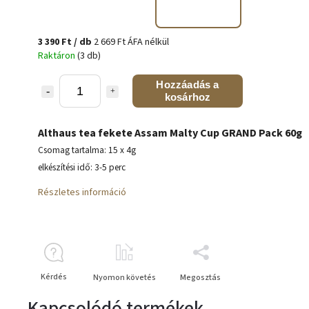
3 390 Ft
/ db
2 669 Ft ÁFA nélkül
Raktáron
(3 db)
Hozzáadás a
kosárhoz
Althaus tea fekete Assam Malty Cup GRAND Pack 60g
Csomag tartalma: 15 x 4g
elkészítési idő: 3-5 perc
Részletes információ
Kérdés
Nyomon követés
Megosztás
Kapcsolódó termékek