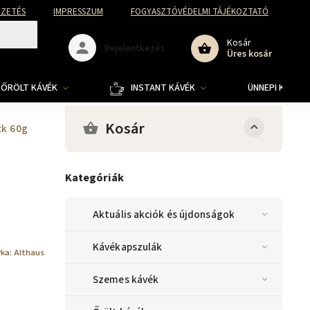
FIZETÉS
IMPRESSZUM
FOGYASZTÓVÉDELMI TÁJÉKOZTATÓ
Kosár
Bejelentkezés
Üres kosár
ŐRÖLT KÁVÉK
INSTANT KÁVÉK
ÜNNEPI KOLLE
Kosár
ck 60g
Kategóriák
Aktuális akciók és újdonságok
Kávékapszulák
rka:
Althaus
Szemes kávék