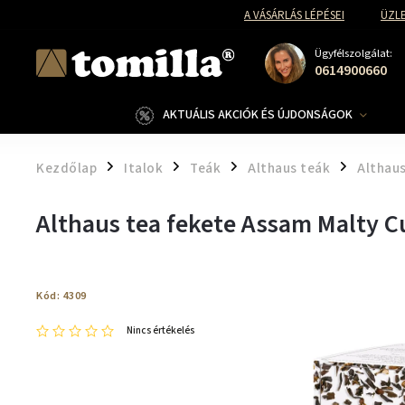
A VÁSÁRLÁS LÉPÉSEI
ÜZLE
Ügyfélszolgálat:
0614900660
AKTUÁLIS AKCIÓK ÉS ÚJDONSÁGOK
Kezdőlap
Italok
Teák
Althaus teák
Althau
/
/
/
/
Althaus tea fekete Assam Malty 
Kód:
4309
Nincs értékelés