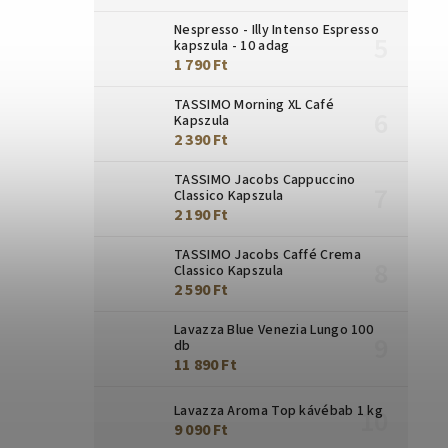
Nespresso - Illy Intenso Espresso
kapszula - 10 adag
1 790 Ft
TASSIMO Morning XL Café
Kapszula
2 390 Ft
TASSIMO Jacobs Cappuccino
Classico Kapszula
2 190 Ft
TASSIMO Jacobs Caffé Crema
Classico Kapszula
2 590 Ft
Lavazza Blue Venezia Lungo 100
db
11 890 Ft
Lavazza Aroma Top kávébab 1 kg
9 090 Ft