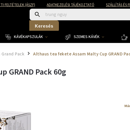
TI FELTÉTELEK (ÁSZF)
ADATKEZELÉSI TÁJÉKOZTATÓ
SZÁLLÍTÁS ÉS 
Keresés
KÁVÉKAPSZULÁK
SZEMES KÁVÉK
s Grand Pack
Althaus tea fekete Assam Malty Cup GRAND Pa
/
Cup GRAND Pack 60g
Má