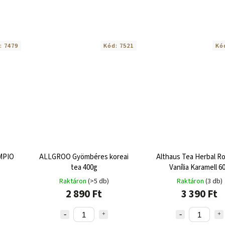
:
7479
Kód:
7521
Kó
EMPIO
ALLGROO Gyömbéres koreai
Althaus Tea Herbal R
tea 400g
Vanília Karamell 6
Raktáron
(>5 db)
Raktáron
(3 db)
2 890 Ft
3 390 Ft