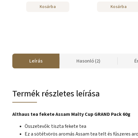
Kosárba
Kosárba
Leírás
Hasonló (2)
É
Termék részletes leírása
Althaus tea fekete Assam Malty Cup GRAND Pack 60g
Összetevők: tiszta fekete tea
Ez a sötétvörös aromás Assam tea telt és fűszeres ar