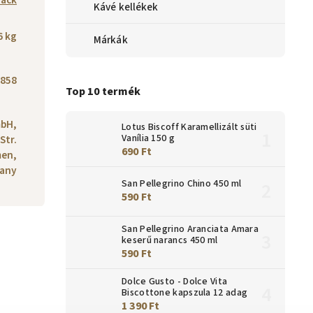
Pack
Kávé kellékek
6 kg
Márkák
858
Top 10 termék
bH,
Lotus Biscoff Karamellizált süti
Vanília 150 g
Str.
690 Ft
men,
any
San Pellegrino Chino 450 ml
590 Ft
San Pellegrino Aranciata Amara
keserű narancs 450 ml
590 Ft
Dolce Gusto - Dolce Vita
Biscottone kapszula 12 adag
1 390 Ft