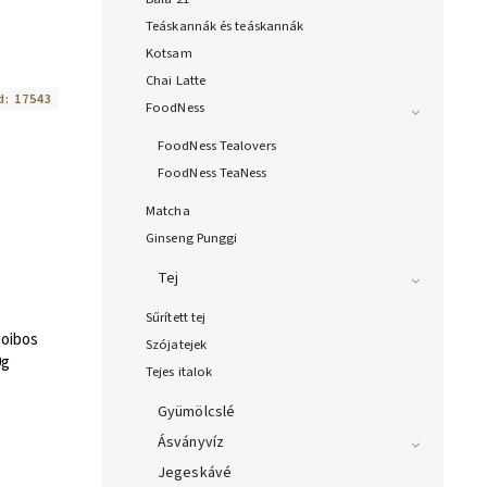
Teáskannák és teáskannák
Kotsam
Chai Latte
d:
17543
FoodNess
FoodNess Tealovers
FoodNess TeaNess
Matcha
Ginseng Punggi
Tej
Sűrített tej
ooibos
Szójatejek
0g
Tejes italok
Gyümölcslé
Ásványvíz
Jegeskávé