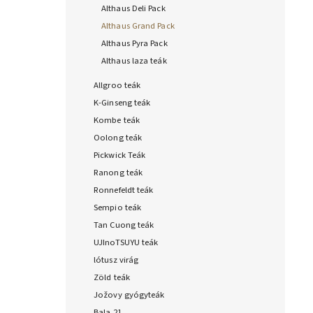
Althaus Deli Pack
Althaus Grand Pack
Althaus Pyra Pack
Althaus laza teák
Allgroo teák
K-Ginseng teák
Kombe teák
Oolong teák
Pickwick Teák
Ranong teák
Ronnefeldt teák
Sempio teák
Tan Cuong teák
UJInoTSUYU teák
lótusz virág
Zöld teák
Jožovy gyógyteák
Bala 21