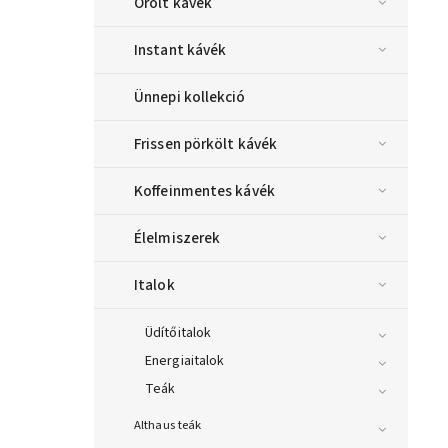
Őrölt kávék
Instant kávék
Ünnepi kollekció
Frissen pörkölt kávék
Koffeinmentes kávék
Élelmiszerek
Italok
Üdítőitalok
Energiaitalok
Teák
Althaus teák