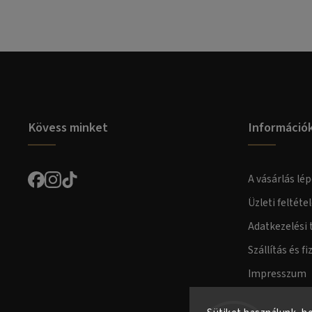
Kövess minket
Információ
A vásárlás lép
Üzleti feltéte
Adatkezelési 
Szállítás és fi
Impresszum
Fogyasztóvéd