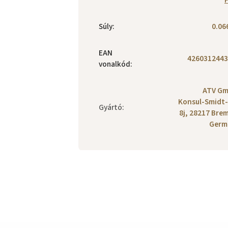
Súly
:
0.06
EAN
4260312443
vonalkód
:
ATV Gm
Konsul-Smidt-
Gyártó
:
8j, 28217 Bre
Germ