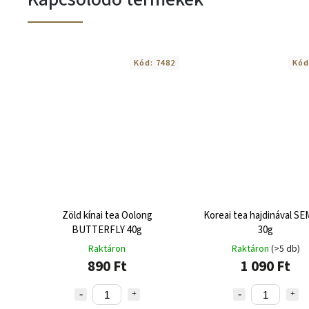
Kód:
7482
Kód
Zöld kínai tea Oolong
Koreai tea hajdinával S
BUTTERFLY 40g
30g
Raktáron
Raktáron
(>5 db)
890 Ft
1 090 Ft