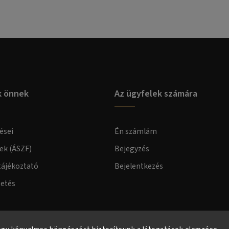
k önnek
Az ügyfelek számára
ései
Én számlám
lek (ÁSZF)
Bejegyzés
tájékoztató
Bejelentkezés
zetés
elmi tájékoztató