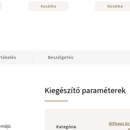
Kosárba
Kosárba
rtékelés
Beszélgetés
Kiegészítő paraméterek
Althaus G
omájú.
Kategória
: