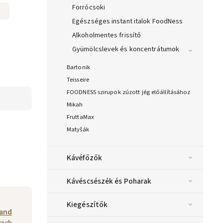
Forrócsoki
Egészséges instant italok FoodNess
Alkoholmentes frissítő
Gyümölcslevek és koncentrátumok
Bartonik
Teisseire
FOODNESS szirupok zúzott jég előállításához
Mikah
FruttaMax
Matyšák
Kávéfőzők
Kávéscsészék és Poharak
Kiegészítők
rand