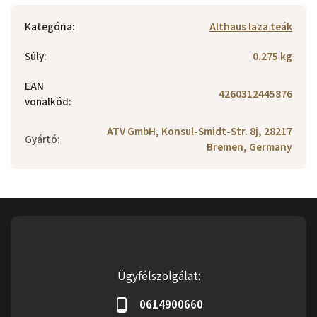
Kategória
:
Althaus laza teák
Súly
:
0.275 kg
EAN
4260312445876
vonalkód
:
ATV GmbH, Konsul-Smidt-Str. 8j, 28217
Gyártó
:
Bremen, Germany
Ügyfélszolgálat:
0614900660