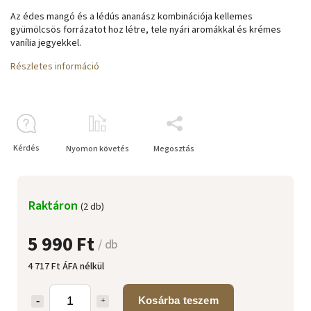
Az édes mangó és a lédús ananász kombinációja kellemes
gyümölcsös forrázatot hoz létre, tele nyári aromákkal és krémes
vanília jegyekkel.
Részletes információ
Kérdés
Nyomon követés
Megosztás
Raktáron
(2 db)
5 990 Ft
/ db
4 717 Ft ÁFA nélkül
Kosárba teszem