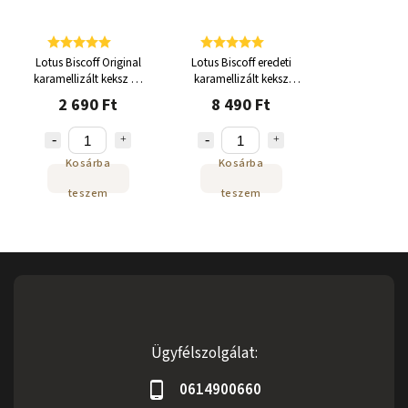
Lotus Biscoff Original
Lotus Biscoff eredeti
karamellizált keksz 4x
karamellizált keksz
200g
300x6,25g
2 690 Ft
8 490 Ft
Kosárba
Kosárba
teszem
teszem
Ügyfélszolgálat:
0614900660