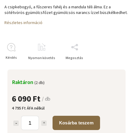
A csipkebogyó, a fűszeres fahéj és a mandula téli álma. Ez a
sötétvörös gyümölcsfőzet gyümölcsös narancs ízzel büszkélkedhet.
Részletes információ
Kérdés
Nyomon követés
Megosztás
Raktáron
(2 db)
6 090 Ft
/ db
4 795 Ft ÁFA nélkül
Kosárba teszem