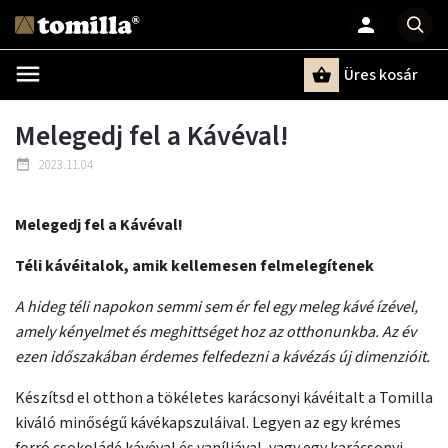
Üres kosár
Keresés
Melegedj fel a Kávéval!
2023.11.04
Melegedj fel a Kávéval!
Téli kávéitalok, amik kellemesen felmelegítenek
A hideg téli napokon semmi sem ér fel egy meleg kávé ízével,
amely kényelmet és meghittséget hoz az otthonunkba. Az év
ezen időszakában érdemes felfedezni a kávézás új dimenzióit.
Készítsd el otthon a tökéletes karácsonyi kávéitalt a Tomilla
kiváló minőségű kávékapszuláival. Legyen az egy krémes