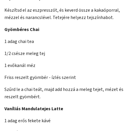
Készítsd el az eszpresszót, és keverd össze a kakaóporral,
mézzel és narancslével. Tetejére helyezz tejszínhabot.
Gyömbéres Chai
1 adag chai tea
1/2 csésze meleg tej
1 evőkanál méz
Friss reszelt gyömbér - ízlés szerint
Szűrd le a chai teát, majd add hozzá a meleg tejet, mézet és
reszelt gyömbért.
Vaníliás Mandulatejes Latte
1 adag erős fekete kávé