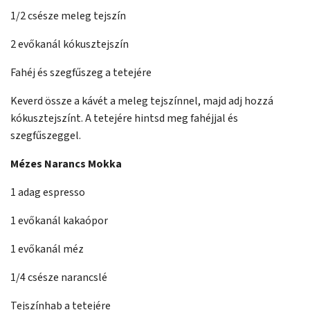
1/2 csésze meleg tejszín
2 evőkanál kókusztejszín
Fahéj és szegfűszeg a tetejére
Keverd össze a kávét a meleg tejszínnel, majd adj hozzá
kókusztejszínt. A tetejére hintsd meg fahéjjal és
szegfűszeggel.
Mézes Narancs Mokka
1 adag espresso
1 evőkanál kakaópor
1 evőkanál méz
1/4 csésze narancslé
Tejszínhab a tetejére