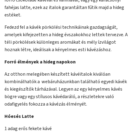
forró csokoládé kávéval és vaníliával, vagy egy karácsonyi
fahéjas latte, ezek az italok garantáltan fűtik majd a hideg
estéket.
Fedezd fel a kávék pörkölési technikáinak gazdagságát,
amelyek kifejezetten a hideg évszakokhoz lettek tervezve. A
téli pörkölések különleges aromákat és mély ízvilágot
hoznak létre, ideálisak a kényelmes esti kávézáshoz.
Forró élmények a hideg napokon
Az otthon melegében készített kávéitalok kiválóan
kombinálhatók a webáruházunkban található egyedi kávék
és kiegészítők tárházával. Legyen az egy kényelmes kávés
bögre vagy egy stílusos kávédaráló, a részletekre való
odafigyelés fokozza a kávézás élményét.
Hóesés Latte
1 adag erős fekete kávé