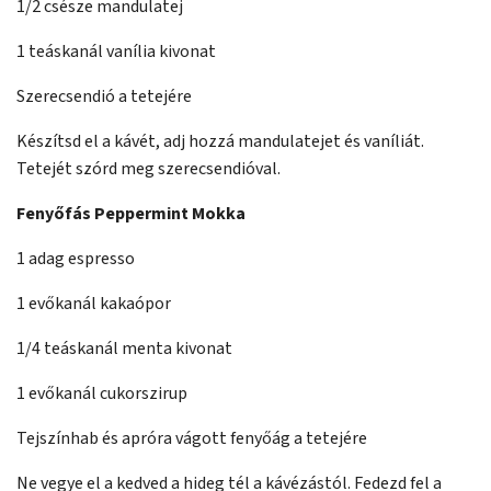
1/2 csésze mandulatej
1 teáskanál vanília kivonat
Szerecsendió a tetejére
Készítsd el a kávét, adj hozzá mandulatejet és vaníliát.
Tetejét szórd meg szerecsendióval.
Fenyőfás Peppermint Mokka
1 adag espresso
1 evőkanál kakaópor
1/4 teáskanál menta kivonat
1 evőkanál cukorszirup
Tejszínhab és apróra vágott fenyőág a tetejére
Ne vegye el a kedved a hideg tél a kávézástól. Fedezd fel a