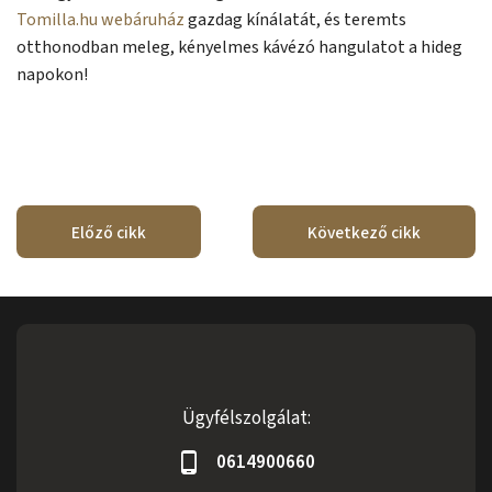
Tomilla.hu webáruház
gazdag kínálatát, és teremts
otthonodban meleg, kényelmes kávézó hangulatot a hideg
napokon!
Előző cikk
Következő cikk
Ügyfélszolgálat:
0614900660