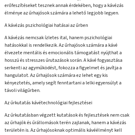
erőfeszítéseket tesznek annak érdekében, hogy a kávézás
élménye az űrhajósok számára a lehető legjobb legyen.
A kávézás pszichológiai hatásai az űrben
A kávézás nemcsak ízletes ital, hanem pszichológiai
hatásokkal is rendelkezik. Az űrhajósok számára a kávé
élvezete mentális és emocionális támogatást nyújthat a
hosszú és stresszes űrutazások során. A kávé fogyasztása
serkenti az agyműködést, fokozza a figyelmet és javítja a
hangulatot. Az űrhajósok számára ez lehet egy kis
kényeztetés, amely segít fenntartani a lelki egyensúlyt a
távoli világűrben.
Az űrkutatás kávétechnológiai fejlesztései
Az űrkutatásban végzett kutatások és fejlesztések nem csak
az űrhajók és űrállomások terén zajlanak, hanem a kávézás
területén is. Az űrhajósoknak optimális kávéélményt kell