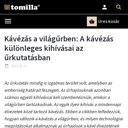
Üres kosár
Keresés
Kávézás a világűrben: A kávézás
különleges kihívásai az
űrkutatásban
2023.06.11
Az űrkutatás mindig is izgalmas terület volt, amelyben az
emberiség határait feszegeti. Az űrhajósoknak azonban
számos egyedi kihívással kell szembenézniük, amikor a
világűrben tartózkodnak. Az egyik ilyen kihívás a mindennapi
élvezetek közé tartozó kávézás. Ebben a cikkben felfedezzük,
hogyan változik a kávézás a világűrben, és milyen technológiai
megoldásokat alkalmaznak az űrhajósok a kávé élvezetének