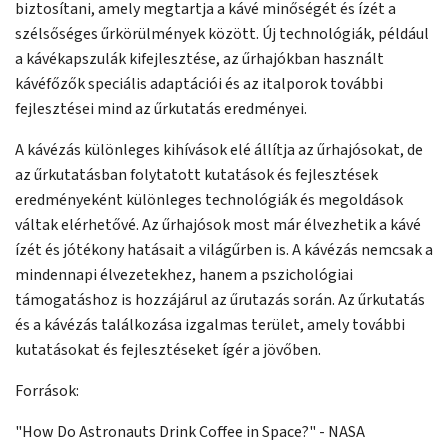
biztosítani, amely megtartja a kávé minőségét és ízét a
szélsőséges űrkörülmények között. Új technológiák, például
a kávékapszulák kifejlesztése, az űrhajókban használt
kávéfőzők speciális adaptációi és az italporok további
fejlesztései mind az űrkutatás eredményei.
A kávézás különleges kihívások elé állítja az űrhajósokat, de
az űrkutatásban folytatott kutatások és fejlesztések
eredményeként különleges technológiák és megoldások
váltak elérhetővé. Az űrhajósok most már élvezhetik a kávé
ízét és jótékony hatásait a világűrben is. A kávézás nemcsak a
mindennapi élvezetekhez, hanem a pszichológiai
támogatáshoz is hozzájárul az űrutazás során. Az űrkutatás
és a kávézás találkozása izgalmas terület, amely további
kutatásokat és fejlesztéseket ígér a jövőben.
Források:
"How Do Astronauts Drink Coffee in Space?" - NASA