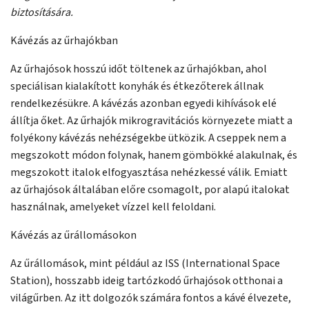
biztosítására.
Kávézás az űrhajókban
Az űrhajósok hosszú időt töltenek az űrhajókban, ahol
speciálisan kialakított konyhák és étkezőterek állnak
rendelkezésükre. A kávézás azonban egyedi kihívások elé
állítja őket. Az űrhajók mikrogravitációs környezete miatt a
folyékony kávézás nehézségekbe ütközik. A cseppek nem a
megszokott módon folynak, hanem gömbökké alakulnak, és
megszokott italok elfogyasztása nehézkessé válik. Emiatt
az űrhajósok általában előre csomagolt, por alapú italokat
használnak, amelyeket vízzel kell feloldani.
Kávézás az űrállomásokon
Az űrállomások, mint például az ISS (International Space
Station), hosszabb ideig tartózkodó űrhajósok otthonai a
világűrben. Az itt dolgozók számára fontos a kávé élvezete,