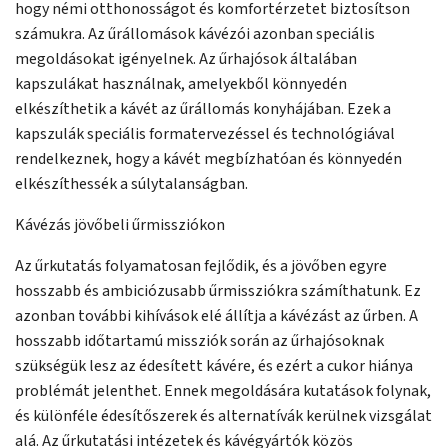
hogy némi otthonosságot és komfortérzetet biztosítson
számukra. Az űrállomások kávézói azonban speciális
megoldásokat igényelnek. Az űrhajósok általában
kapszulákat használnak, amelyekből könnyedén
elkészíthetik a kávét az űrállomás konyhájában. Ezek a
kapszulák speciális formatervezéssel és technológiával
rendelkeznek, hogy a kávét megbízhatóan és könnyedén
elkészíthessék a súlytalanságban.
Kávézás jövőbeli űrmissziókon
Az űrkutatás folyamatosan fejlődik, és a jövőben egyre
hosszabb és ambiciózusabb űrmissziókra számíthatunk. Ez
azonban további kihívások elé állítja a kávézást az űrben. A
hosszabb időtartamú missziók során az űrhajósoknak
szükségük lesz az édesített kávére, és ezért a cukor hiánya
problémát jelenthet. Ennek megoldására kutatások folynak,
és különféle édesítőszerek és alternatívák kerülnek vizsgálat
alá. Az űrkutatási intézetek és kávégyártók közös