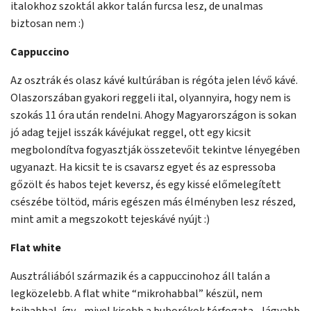
italokhoz szoktál akkor talán furcsa lesz, de unalmas
biztosan nem :)
Cappuccino
Az osztrák és olasz kávé kultúrában is régóta jelen lévő kávé.
Olaszorszában gyakori reggeli ital, olyannyira, hogy nem is
szokás 11 óra után rendelni. Ahogy Magyarországon is sokan
jó adag tejjel isszák kávéjukat reggel, ott egy kicsit
megbolondítva fogyasztják összetevőit tekintve lényegében
ugyanazt. Ha kicsit te is csavarsz egyet és az espressoba
gőzölt és habos tejet keversz, és egy kissé előmelegített
csészébe töltöd, máris egészen más élményben lesz részed,
mint amit a megszokott tejeskávé nyújt :)
Flat white
Ausztráliából származik és a cappuccinohoz áll talán a
legközelebb. A flat white “mikrohabbal” készül, nem