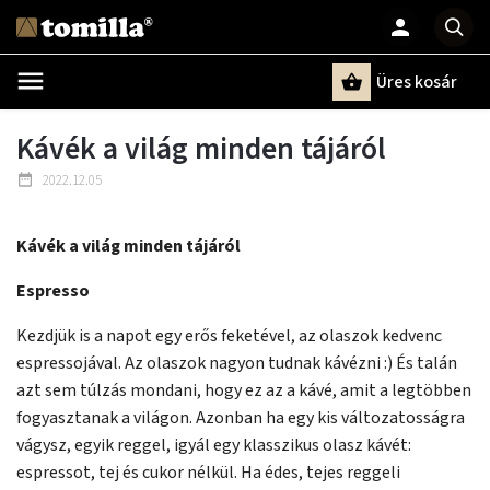
Üres kosár
Keresés
Kávék a világ minden tájáról
2022.12.05
Kávék a világ minden tájáról
Espresso
Kezdjük is a napot egy erős feketével, az olaszok kedvenc
espressojával. Az olaszok nagyon tudnak kávézni :) És talán
azt sem túlzás mondani, hogy ez az a kávé, amit a legtöbben
fogyasztanak a világon. Azonban ha egy kis változatosságra
vágysz, egyik reggel, igyál egy klasszikus olasz kávét:
espressot, tej és cukor nélkül. Ha édes, tejes reggeli