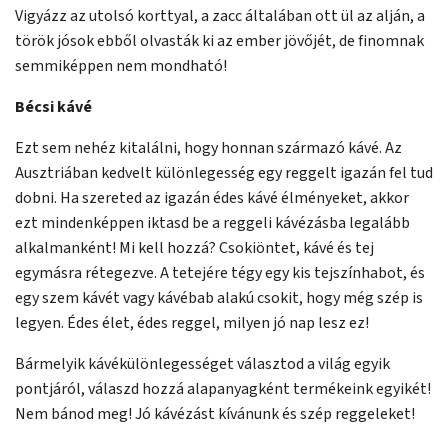
Vigyázz az utolsó korttyal, a zacc általában ott ül az alján, a
török jósok ebből olvasták ki az ember jövőjét, de finomnak
semmiképpen nem mondható!
Bécsi kávé
Ezt sem nehéz kitalálni, hogy honnan származó kávé. Az
Ausztriában kedvelt különlegesség egy reggelt igazán fel tud
dobni. Ha szereted az igazán édes kávé élményeket, akkor
ezt mindenképpen iktasd be a reggeli kávézásba legalább
alkalmanként! Mi kell hozzá? Csokiöntet, kávé és tej
egymásra rétegezve. A tetejére tégy egy kis tejszínhabot, és
egy szem kávét vagy kávébab alakú csokit, hogy még szép is
legyen. Édes élet, édes reggel, milyen jó nap lesz ez!
Bármelyik kávékülönlegességet választod a világ egyik
pontjáról, válaszd hozzá alapanyagként termékeink egyikét!
Nem bánod meg! Jó kávézást kívánunk és szép reggeleket!