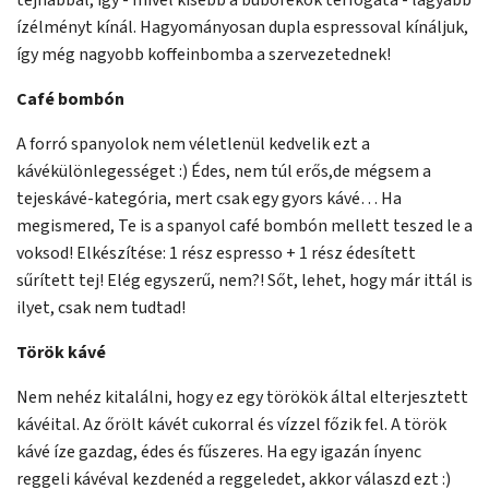
tejhabbal, így - mivel kisebb a buborékok térfogata - lágyabb
ízélményt kínál. Hagyományosan dupla espressoval kínáljuk,
így még nagyobb koffeinbomba a szervezetednek!
Café bombón
A forró spanyolok nem véletlenül kedvelik ezt a
kávékülönlegességet :) Édes, nem túl erős,de mégsem a
tejeskávé-kategória, mert csak egy gyors kávé… Ha
megismered, Te is a spanyol café bombón mellett teszed le a
voksod! Elkészítése: 1 rész espresso + 1 rész édesített
sűrített tej! Elég egyszerű, nem?! Sőt, lehet, hogy már ittál is
ilyet, csak nem tudtad!
Török kávé
Nem nehéz kitalálni, hogy ez egy törökök által elterjesztett
kávéital. Az őrölt kávét cukorral és vízzel főzik fel. A török
kávé íze gazdag, édes és fűszeres. Ha egy igazán ínyenc
reggeli kávéval kezdenéd a reggeledet, akkor válaszd ezt :)