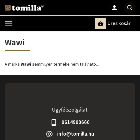
Üres kosár
Keresés
Wawi
A márka
Wawi
semmilyen terméke nem található...
Ügyfélszolgálat:
0614900660
info@tomilla.hu