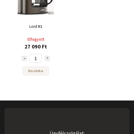
Lord N1
Elfogyott
27 090 Ft
Kosárba
Ügyfélszolgálat: