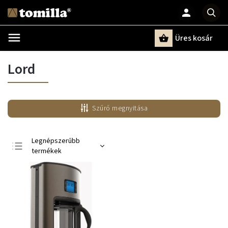
Üres kosár
Keresés
Lord
Szűrő megnyitása
Legnépszerűbb
termékek
Legolcsóbb elöl
Legdrágább
ABC szerint