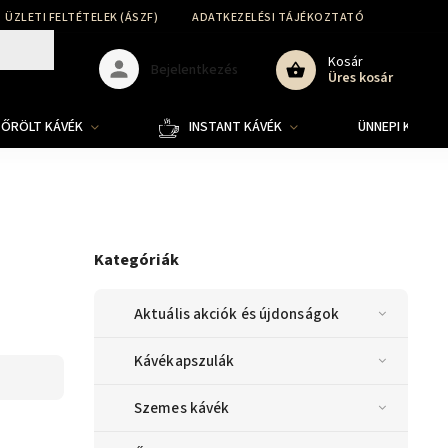
ÜZLETI FELTÉTELEK (ÁSZF)
ADATKEZELÉSI TÁJÉKOZTATÓ
SZÁLLÍT
Kosár
Bejelentkezés
Üres kosár
ŐRÖLT KÁVÉK
INSTANT KÁVÉK
ÜNNEPI KOLLE
Kategóriák
Aktuális akciók és újdonságok
Kávékapszulák
Szemes kávék