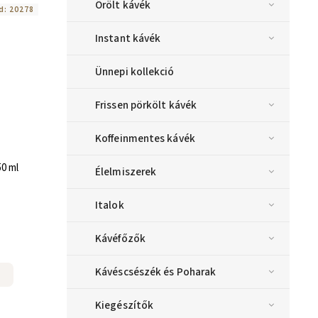
Őrölt kávék
d:
20278
Instant kávék
Ünnepi kollekció
Frissen pörkölt kávék
Koffeinmentes kávék
50 ml
Élelmiszerek
Italok
Kávéfőzők
Kávéscsészék és Poharak
Kiegészítők