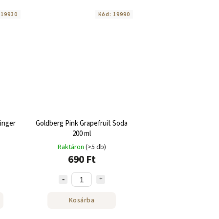
:
19930
Kód:
19990
inger
Goldberg Pink Grapefruit Soda
200 ml
Raktáron
(>5 db)
690 Ft
Kosárba