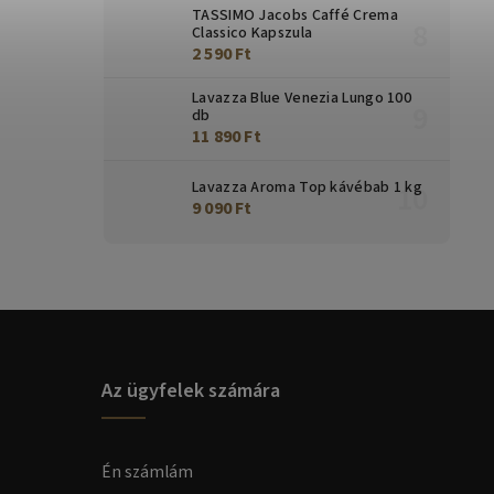
TASSIMO Jacobs Caffé Crema
Classico Kapszula
2 590 Ft
Lavazza Blue Venezia Lungo 100
db
11 890 Ft
Lavazza Aroma Top kávébab 1 kg
9 090 Ft
Az ügyfelek számára
Én számlám