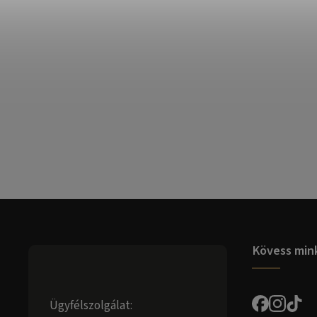
Kövess min
Ügyfélszolgálat: