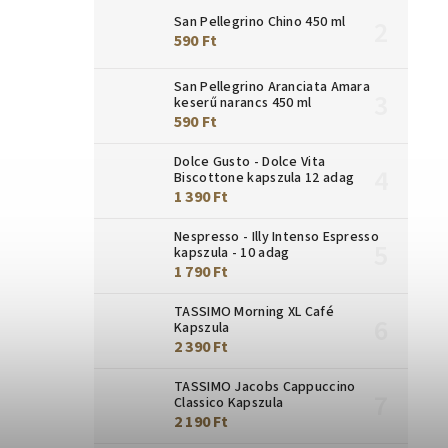
San Pellegrino Chino 450 ml
590 Ft
San Pellegrino Aranciata Amara
keserű narancs 450 ml
590 Ft
Dolce Gusto - Dolce Vita
Biscottone kapszula 12 adag
1 390 Ft
Nespresso - Illy Intenso Espresso
kapszula - 10 adag
1 790 Ft
TASSIMO Morning XL Café
Kapszula
2 390 Ft
TASSIMO Jacobs Cappuccino
Classico Kapszula
2 190 Ft