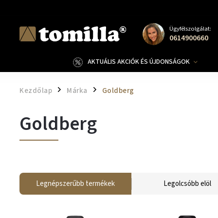
Ügyfélszolgálat:
0614900660
AKTUÁLIS AKCIÓK ÉS ÚJDONSÁGOK
Kezdőlap
Márka
Goldberg
/
/
Goldberg
Legnépszerűbb termékek
Legolcsóbb elöl