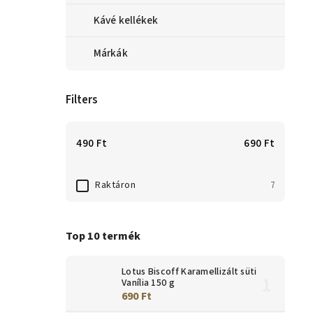
Kávé kellékek
Márkák
Filters
490
Ft
690
Ft
Raktáron
7
Top 10 termék
Lotus Biscoff Karamellizált süti
Vanília 150 g
690 Ft