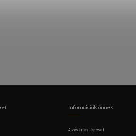
ket
Információk önnek
A vásárlás lépései