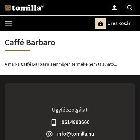
Üres kosár
Keresés
Caffé Barbaro
A márka
Caffé Barbaro
semmilyen terméke nem található...
Ügyfélszolgálat:
0614900660
info@tomilla.hu