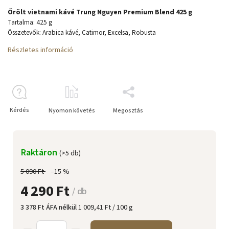
Őrölt vietnami kávé Trung Nguyen Premium Blend 425 g
Tartalma: 425 g
Összetevők: Arabica kávé, Catimor, Excelsa, Robusta
Részletes információ
Kérdés
Nyomon követés
Megosztás
Raktáron
(>5 db)
5 090 Ft
–15 %
4 290 Ft
/ db
3 378 Ft ÁFA nélkül
1 009,41 Ft / 100 g