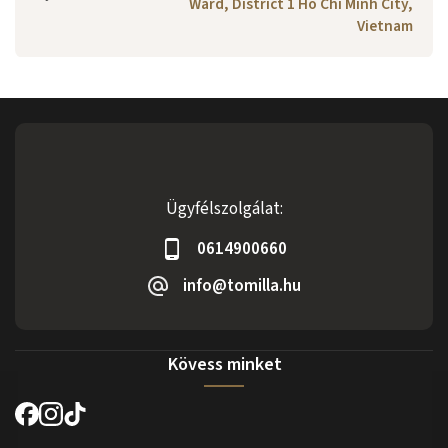
Ward, District 1 Ho Chi Minh City,
Vietnam
Ügyfélszolgálat:
0614900660
info@tomilla.hu
Kövess minket