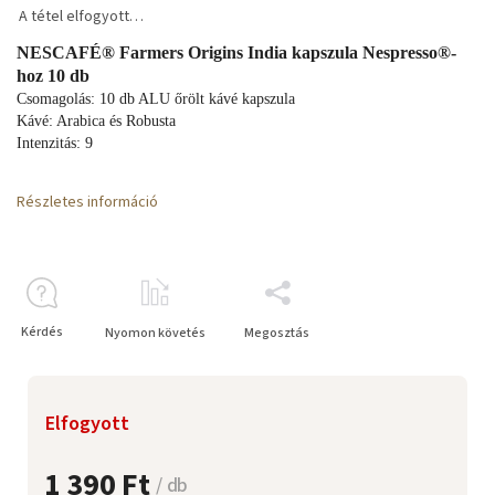
A tétel elfogyott…
NESCAFÉ® Farmers Origins India kapszula Nespresso®-
hoz 10 db
Csomagolás: 10 db ALU őrölt kávé kapszula
Kávé: Arabica és Robusta
Intenzitás: 9
Részletes információ
Kérdés
Nyomon követés
Megosztás
Elfogyott
1 390 Ft
/ db