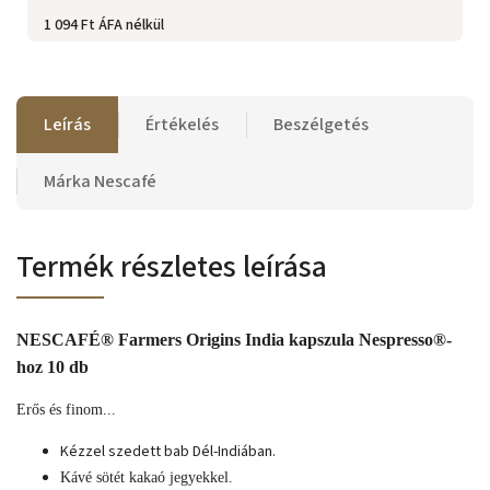
1 094 Ft ÁFA nélkül
Leírás
Értékelés
Beszélgetés
Márka
Nescafé
Termék részletes leírása
NESCAFÉ® Farmers Origins India kapszula Nespresso®-
hoz 10 db
Erős és finom...
Kézzel szedett bab Dél-Indiában.
Kávé sötét kakaó jegyekkel.