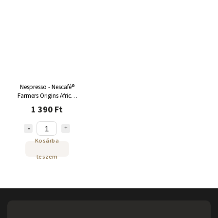
Nespresso - Nescafé®
Farmers Origins Africas
Ristretto kapszula 10
1 390 Ft
adag
Kosárba
teszem