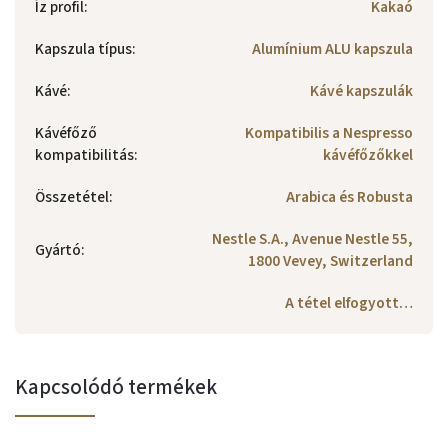
Íz profil
:
Kakaó
Kapszula típus
:
Alumínium ALU kapszula
Kávé
:
Kávé kapszulák
Kávéfőző
Kompatibilis a Nespresso
kompatibilitás
:
kávéfőzőkkel
Összetétel
:
Arabica és Robusta
Nestle S.A., Avenue Nestle 55,
Gyártó
:
1800 Vevey, Switzerland
A tétel elfogyott…
Kapcsolódó termékek