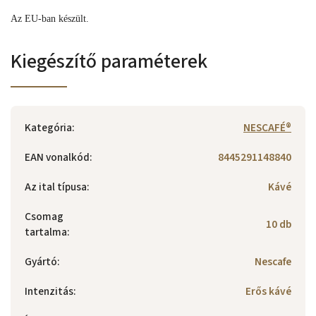
Az EU-ban készült.
Kiegészítő paraméterek
Kategória
:
NESCAFÉ®
EAN vonalkód
:
8445291148840
Az ital típusa
:
Kávé
Csomag
10 db
tartalma
:
Gyártó
:
Nescafe
Intenzitás
:
Erős kávé