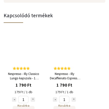
Kapcsolódó termékek
Nespresso - Illy Classico
Nespresso - Illy
Lungo kapszula - 10
Decaffeinato Espresso
adag
kapszula - 10 adag
1 790 Ft
1 790 Ft
179 Ft / 1 db
179 Ft / 1 db
Kosárba
Kosárba