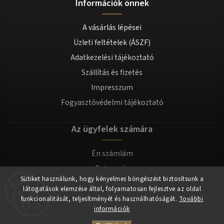
Információk önnek
A vásárlás lépései
Üzleti feltételek (ÁSZF)
Adatkezelési tájékoztató
Szállítás és fizetés
Impresszum
Fogyasztóvédelmi tájékoztató
Az ügyfelek számára
Én számlám
Bejegyzés
Sütiket használunk, hogy kényelmes böngészést biztosítsunk a
Bejelentkezés
látogatások elemzése által, folyamatosan fejlesztve az oldal
funkcionalitását, teljesítményét és használhatóságát.
További
információk
Copyright 2026
tomilla.hu
. Minden jog fenntartva.