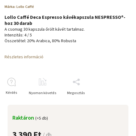
Márka:
Lollo Caffé
Lollo Caffé Deca Espresso kávékapszula NESPRESSO®-
hoz 30 darab
A csomag 30 kapszula őrölt kávét tartalmaz.
Intenzitás: 4 / 5
Összetétel: 20% Arabica, 80% Robusta
Részletes információ
Kérdés
Nyomon követés
Megosztás
Raktáron
(>5 db)
3 390 Ft
/ db