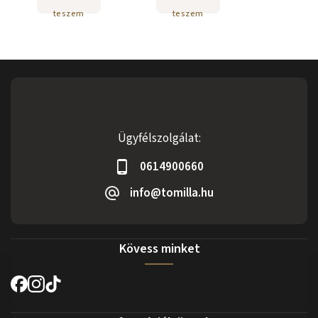
teszem
teszem
Ügyfélszolgálat:
0614900660
info@tomilla.hu
Kövess minket