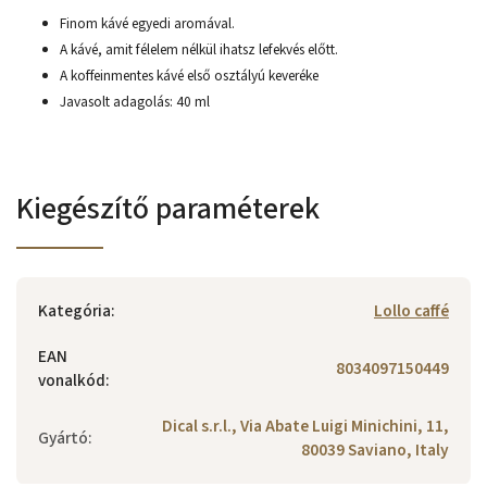
Finom kávé egyedi aromával.
A kávé, amit félelem nélkül ihatsz lefekvés előtt.
A koffeinmentes kávé első osztályú keveréke
Javasolt adagolás: 40 ml
Kiegészítő paraméterek
Kategória
:
Lollo caffé
EAN
8034097150449
vonalkód
:
Dical s.r.l., Via Abate Luigi Minichini, 11,
Gyártó
:
80039 Saviano, Italy