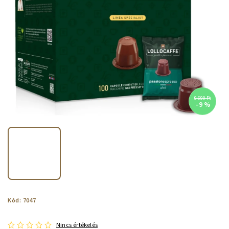
9 690 Ft
–9 %
Kód:
7047
Nincs értékelés