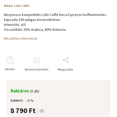
Márka:
Lollo Caffé
Nespresso kompatibilis Lollo Caffé Deca Espresso koffeinmentes
kapszula 100 adagos kiszerelésben.
Intenzitás: 4/5
Összetétel: 20% Arabica, 80% Robusta
Részletes információ
Kérdés
Nyomon követés
Megosztás
Raktáron
(5 db)
9 690 Ft
–9 %
8 790 Ft
/ db