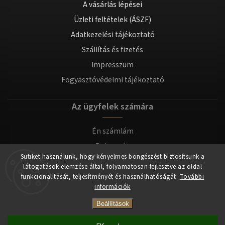
A vásárlás lépései
Üzleti feltételek (ÁSZF)
Adatkezelési tájékoztató
Szállítás és fizetés
Impresszum
Fogyasztóvédelmi tájékoztató
Az ügyfelek számára
Én számlám
Bejegyzés
Sütiket használunk, hogy kényelmes böngészést biztosítsunk a
Bejelentkezés
látogatások elemzése által, folyamatosan fejlesztve az oldal
funkcionalitását, teljesítményét és használhatóságát.
További
információk
Copyright 2026
tomilla.hu
. Minden jog fenntartva.
Beállítások