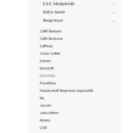
E.S.E. kávépárnák
Dolce Gusto
Nespresso
Caffé Barbaro
Caffe Borbone
Caffitaly
Costa Coffee
Danesi
Davidoff
DolceVita
FoodNess
Hausbrandt Nespresso kapszulák
Illy
Jacobs
Julius Meinl
Kimbo
L'OR