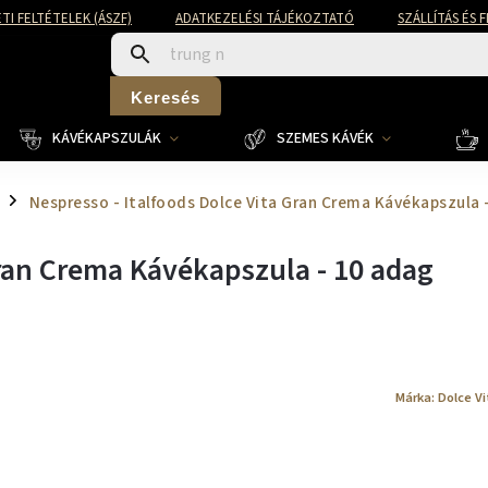
TI FELTÉTELEK (ÁSZF)
ADATKEZELÉSI TÁJÉKOZTATÓ
SZÁLLÍTÁS ÉS 
Keresés
KÁVÉKAPSZULÁK
SZEMES KÁVÉK
Nespresso - Italfoods Dolce Vita Gran Crema Kávékapszula 
/
Gran Crema Kávékapszula - 10 adag
Márka:
Dolce Vi