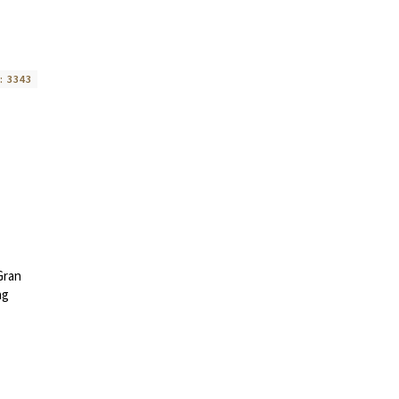
:
3343
Gran
ag