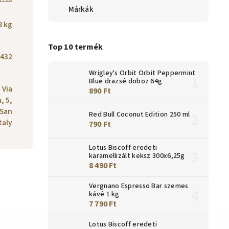
Márkák
8 kg
Top 10 termék
432
Wrigley's Orbit Orbit Peppermint
Blue drazsé doboz 64g
 Via
890 Ft
, 5,
 San
Red Bull Coconut Edition 250 ml
taly
790 Ft
Lotus Biscoff eredeti
karamellizált keksz 300x6,25g
8 490 Ft
Vergnano Espresso Bar szemes
kávé 1 kg
7 790 Ft
Lotus Biscoff eredeti