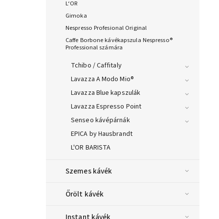
L‘OR
Gimoka
Nespresso Profesional Original
Caffe Borbone kávékapszula Nespresso®
Professional számára
Tchibo / Caffitaly
Lavazza A Modo Mio®
Lavazza Blue kapszulák
Lavazza Espresso Point
Senseo kávépárnák
EPICA by Hausbrandt
L'OR BARISTA
Szemes kávék
Őrölt kávék
Instant kávék