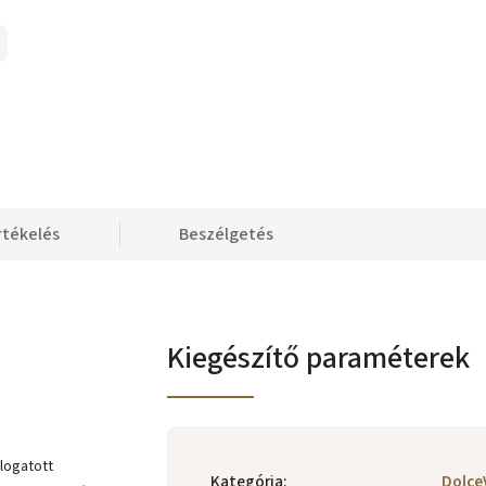
rtékelés
Beszélgetés
Kiegészítő paraméterek
logatott
Kategória
:
Dolce