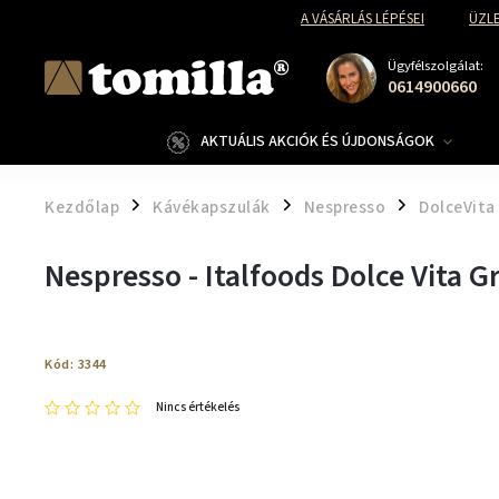
A VÁSÁRLÁS LÉPÉSEI
ÜZLE
Ügyfélszolgálat:
0614900660
AKTUÁLIS AKCIÓK ÉS ÚJDONSÁGOK
Kezdőlap
Kávékapszulák
Nespresso
DolceVita
/
/
/
Nespresso - Italfoods Dolce Vita 
Kód:
3344
Nincs értékelés