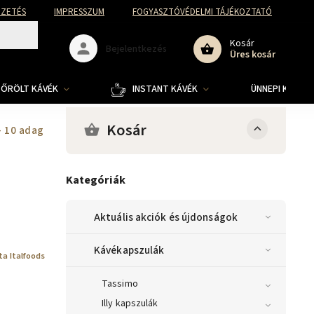
FIZETÉS
IMPRESSZUM
FOGYASZTÓVÉDELMI TÁJÉKOZTATÓ
Kosár
Bejelentkezés
Üres kosár
ŐRÖLT KÁVÉK
INSTANT KÁVÉK
ÜNNEPI KOLLE
Kosár
- 10 adag
Kategóriák
Aktuális akciók és újdonságok
Kávékapszulák
ta Italfoods
Tassimo
Illy kapszulák