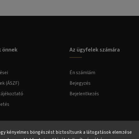
k önnek
Az ügyfelek számára
ései
Én számlám
lek (ÁSZF)
Bejegyzés
tájékoztató
Bejelentkezés
zetés
elmi tájékoztató
ogy kényelmes böngészést biztosítsunk a látogatások elemzése