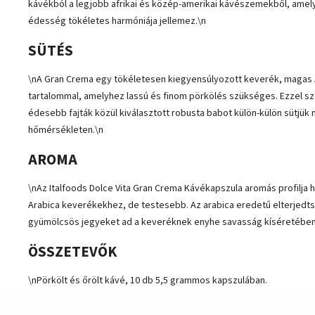
kávékból a legjobb afrikai és közép-amerikai kávészemekből, amely
édesség tökéletes harmóniája jellemez.\n
SÜTÉS
\nA Gran Crema egy tökéletesen kiegyensúlyozott keverék, magas 
tartalommal, amelyhez lassú és finom pörkölés szükséges. Ezzel 
édesebb fajták közül kiválasztott robusta babot külön-külön sütjü
hőmérsékleten.\n
AROMA
\nAz Italfoods Dolce Vita Gran Crema Kávékapszula aromás profilja
Arabica keverékekhez, de testesebb. Az arabica eredetű elterjedt
gyümölcsös jegyeket ad a keveréknek enyhe savasság kíséretében
ÖSSZETEVŐK
\nPörkölt és őrölt kávé, 10 db 5,5 grammos kapszulában.