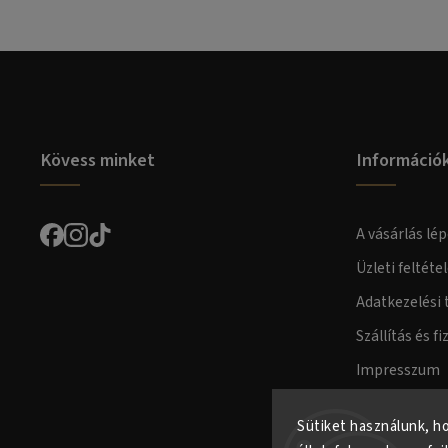
Kövess minket
Információ
A vásárlás lép
Üzleti feltéte
Adatkezelési 
Szállítás és fi
Impresszum
Fogyasztóvéd
Sütiket használunk, h