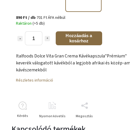
890 Ft
/ db
701 Ft ÁFA nélkül
Raktáron
(>5 db)
Hozzáadás a
kosárhoz
Italfoods Dolce Vita Gran Crema Kávékapszula"Prémium"
keverék válogatott kávékból a legjobb afrikai és közép-am
kávészemekből
Részletes információ
Kérdés
Nyomon követés
Megosztás
Kapcsolódó termékek