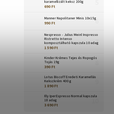
karamellizált keksz 200g
690 Ft
Manner Napolitaner Minis 10x15g
990 Ft
Nespresso - Julius Meinl Inspresso
Ristretto Intenso
komposztálható kapszula 10 adag
1 590 Ft
Kinder Krémes Tejes és Ropogós
Tojás 19g
390 Ft
Lotus Biscoff Eredeti Karamellás
Kekszkrém 400 g
1 890 Ft
Illy IperEspresso Normal kapszula
18 adag
3 690 Ft