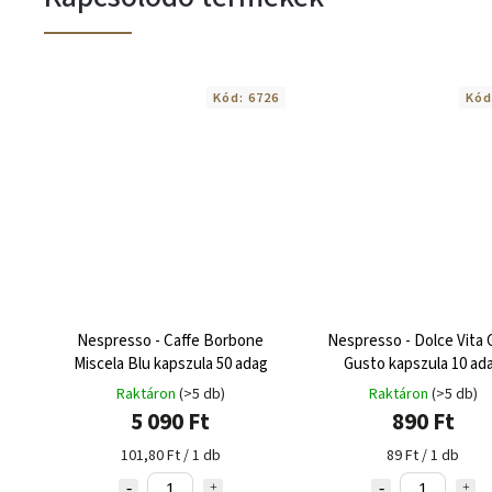
Kód:
6726
Kód
Nespresso - Caffe Borbone
Nespresso - Dolce Vita 
Miscela Blu kapszula 50 adag
Gusto kapszula 10 ad
Raktáron
(>5 db)
Raktáron
(>5 db)
5 090 Ft
890 Ft
101,80 Ft / 1 db
89 Ft / 1 db