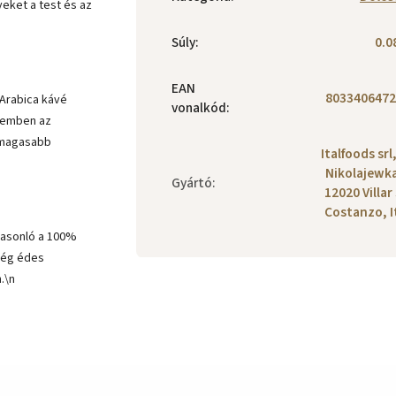
eket a test és az
Súly
:
0.0
EAN
8033406472
Arabica kávé
vonalkód
:
szemben az
k magasabb
Italfoods srl,
Nikolajewka
Gyártó
:
12020 Villar
Costanzo, I
 hasonló a 100%
ség édes
.\n