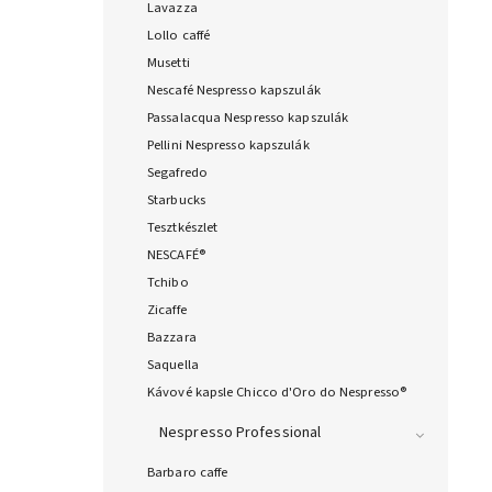
Lavazza
Lollo caffé
Musetti
Nescafé Nespresso kapszulák
Passalacqua Nespresso kapszulák
Pellini Nespresso kapszulák
Segafredo
Starbucks
Tesztkészlet
NESCAFÉ®
Tchibo
Zicaffe
Bazzara
Saquella
Kávové kapsle Chicco d'Oro do Nespresso®
Nespresso Professional
Barbaro caffe