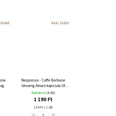
:
15240
Kód:
15252
bone
Nespresso - Caffe Borbone
dag
Ginseng Amaro kapszula 10
adag
Raktáron
(4 db)
1 190 Ft
119 Ft / 1 db