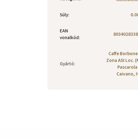
Súly
:
0.0
EAN
8034028338
vonalkód
:
Caffe Borbone 
Zona ASI Loc. (
Gyártó
:
Pascarola
Caivano, I