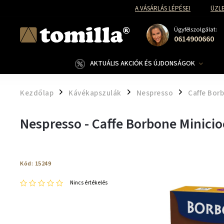
A VÁSÁRLÁS LÉPÉSEI
ÜZLE
Ügyfélszolgálat:
0614900660
AKTUÁLIS AKCIÓK ÉS ÚJDONSÁGOK
Kezdőlap
Kávékapszulák
Nespresso
Caffe Bor
/
/
/
Nespresso - Caffe Borbone Minici
Kód:
15249
Nincs értékelés