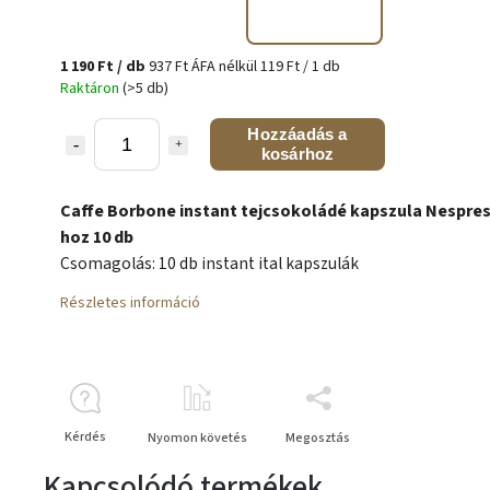
1 190 Ft
/ db
937 Ft ÁFA nélkül
119 Ft / 1 db
Raktáron
(>5 db)
Hozzáadás a
kosárhoz
Caffe Borbone instant tejcsokoládé kapszula Nespre
hoz 10 db
Csomagolás: 10 db instant ital kapszulák
Részletes információ
Kérdés
Nyomon követés
Megosztás
Kapcsolódó termékek