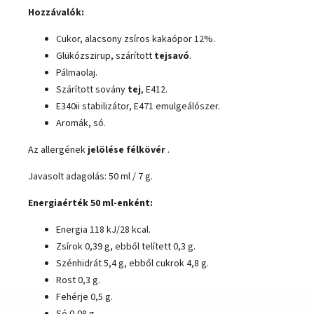
Hozzávalók:
Cukor, alacsony zsíros kakaópor 12%.
Glükózszirup, szárított
tejsavó
.
Pálmaolaj.
Szárított sovány
tej
, E412.
E340ii stabilizátor, E471 emulgeálószer.
Aromák, só.
Az allergének
jelölése félkövér
.
Javasolt adagolás: 50 ml / 7 g.
Energiaérték 50 ml-enként:
Energia 118 kJ/28 kcal.
Zsírok 0,39 g, ebből telített 0,3 g.
Szénhidrát 5,4 g, ebből cukrok 4,8 g.
Rost 0,3 g.
Fehérje 0,5 g.