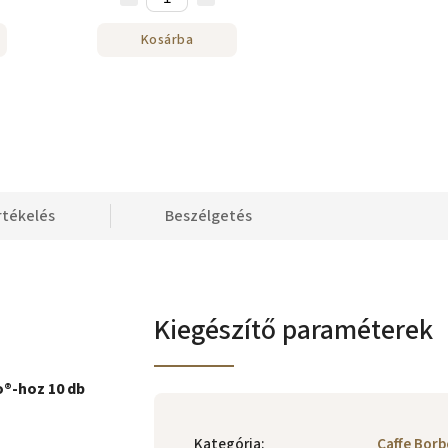
Kosárba
rtékelés
Beszélgetés
Kiegészítő paraméterek
o®-hoz 10 db
Kategória
:
Caffe Bor