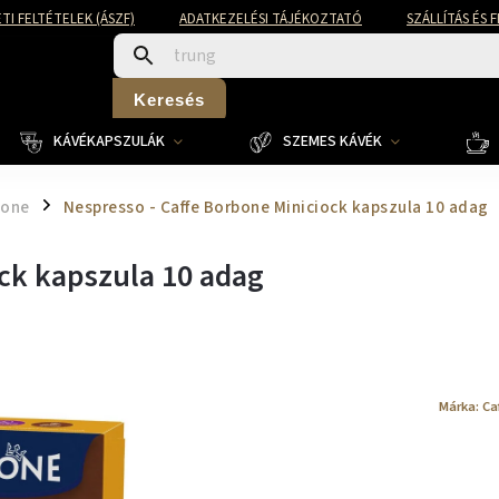
TI FELTÉTELEK (ÁSZF)
ADATKEZELÉSI TÁJÉKOZTATÓ
SZÁLLÍTÁS ÉS 
Keresés
KÁVÉKAPSZULÁK
SZEMES KÁVÉK
bone
Nespresso - Caffe Borbone Miniciock kapszula 10 adag
/
ock kapszula 10 adag
Márka:
Ca