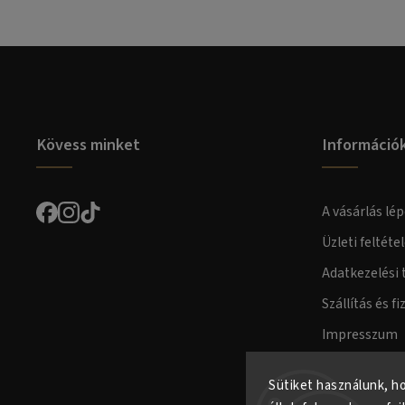
Kövess minket
Információ
A vásárlás lép
Üzleti feltéte
Adatkezelési 
Szállítás és fi
Impresszum
Fogyasztóvéd
Sütiket használunk, h