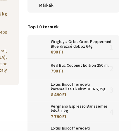
Márkák
8 kg
Top 10 termék
403
Wrigley's Orbit Orbit Peppermint
Blue drazsé doboz 64g
srl,
890 Ft
NA),
 snc
Red Bull Coconut Edition 250 ml
taly
790 Ft
Lotus Biscoff eredeti
karamellizált keksz 300x6,25g
8 490 Ft
Vergnano Espresso Bar szemes
kávé 1 kg
7 790 Ft
Lotus Biscoff eredeti