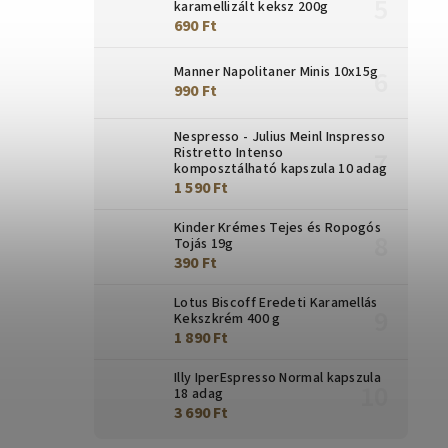
karamellizált keksz 200g
690 Ft
Manner Napolitaner Minis 10x15g
990 Ft
Nespresso - Julius Meinl Inspresso
Ristretto Intenso
komposztálható kapszula 10 adag
1 590 Ft
Kinder Krémes Tejes és Ropogós
Tojás 19g
390 Ft
Lotus Biscoff Eredeti Karamellás
Kekszkrém 400 g
1 890 Ft
Illy IperEspresso Normal kapszula
18 adag
3 690 Ft