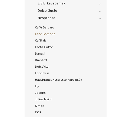
E.S.E. kávépárnák
Dolce Gusto
Nespresso
Caffé Barbaro
Caffe Borbone
Caffitaly
Costa Coffee
Danesi
Davidoff
DolceVita
FoodNess
Hausbrandt Nespresso kapszulák
Illy
Jacobs
Julius Meinl
Kimbo
L'OR