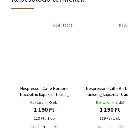
Kód:
15243
Kód
Nespresso - Caffe Borbone
Nespresso - Caffe Bor
Nocciolino kapszula 10 adag
Ginseng kapszula 10 a
Raktáron
(>5 db)
Raktáron
(>5 db)
1 190 Ft
1 190 Ft
119 Ft / 1 db
119 Ft / 1 db