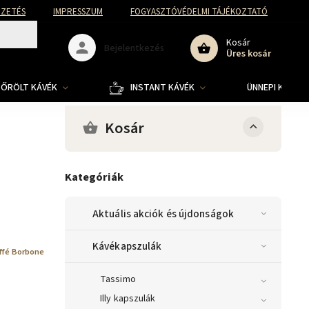
FIZETÉS
IMPRESSZUM
FOGYASZTÓVÉDELMI TÁJÉKOZTATÓ
Kosár
Bejelentkezés
Üres kosár
ŐRÖLT KÁVÉK
INSTANT KÁVÉK
ÜNNEPI KOLLE
Kosár
Kategóriák
Aktuális akciók és újdonságok
Kávékapszulák
ffé Borbone
Tassimo
Illy kapszulák