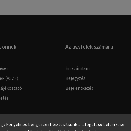
k önnek
Az ügyfelek számára
ései
Én számlám
lek (ÁSZF)
Bejegyzés
tájékoztató
Bejelentkezés
zetés
elmi tájékoztató
ogy kényelmes böngészést biztosítsunk a látogatások elemzése