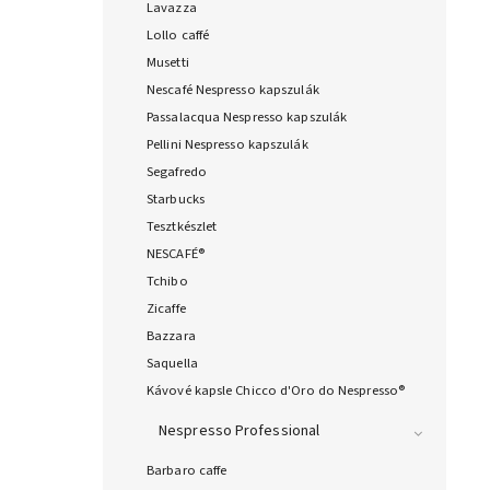
Lavazza
Lollo caffé
Musetti
Nescafé Nespresso kapszulák
Passalacqua Nespresso kapszulák
Pellini Nespresso kapszulák
Segafredo
Starbucks
Tesztkészlet
NESCAFÉ®
Tchibo
Zicaffe
Bazzara
Saquella
Kávové kapsle Chicco d'Oro do Nespresso®
Nespresso Professional
Barbaro caffe