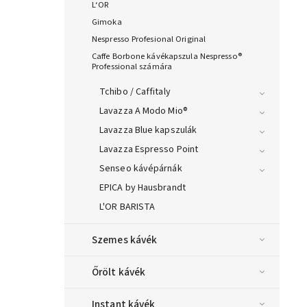
L‘OR
Gimoka
Nespresso Profesional Original
Caffe Borbone kávékapszula Nespresso®
Professional számára
Tchibo / Caffitaly
Lavazza A Modo Mio®
Lavazza Blue kapszulák
Lavazza Espresso Point
Senseo kávépárnák
EPICA by Hausbrandt
L'OR BARISTA
Szemes kávék
Őrölt kávék
Instant kávék