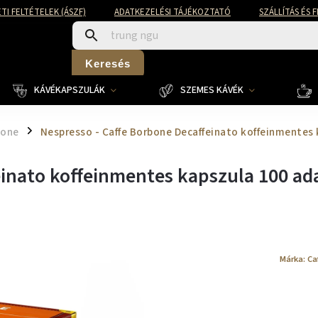
TI FELTÉTELEK (ÁSZF)
ADATKEZELÉSI TÁJÉKOZTATÓ
SZÁLLÍTÁS ÉS 
Keresés
KÁVÉKAPSZULÁK
SZEMES KÁVÉK
bone
Nespresso - Caffe Borbone Decaffeinato koffeinmentes
/
einato koffeinmentes kapszula 100 ad
Márka:
Ca