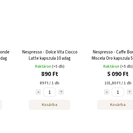
londe
Nespresso - Dolce Vita Ciocco
Nespresso - Caffe Bo
adag
Latte kapszula 10 adag
Miscela Oro kapszula 
Raktáron
(>5 db)
Raktáron
(>5 db)
890 Ft
5 090 Ft
89 Ft / 1 db
101,80 Ft / 1 db
Kosárba
Kosárba