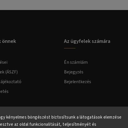
k önnek
Az ügyfelek számára
ései
Én számlám
lek (ÁSZF)
Bejegyzés
tájékoztató
Bejelentkezés
zetés
elmi tájékoztató
ogy kényelmes böngészést biztosítsunk a látogatások elemzése
lesztve az oldal funkcionalitását, teljesítményét és