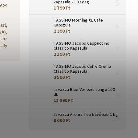
kapszula - 10 adag
629
1 790 Ft
TASSIMO Morning XL Café
srl,
Kapszula
2 390 Ft
NA),
 snc
TASSIMO Jacobs Cappuccino
taly
Classico Kapszula
2 190 Ft
TASSIMO Jacobs Caffé Crema
Classico Kapszula
2 590 Ft
Lavazza Blue Venezia Lungo 100
db
11 890 Ft
Lavazza Aroma Top kávébab 1 kg
9 090 Ft