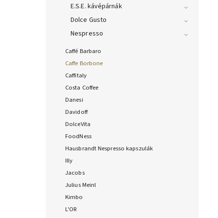
E.S.E. kávépárnák
Dolce Gusto
Nespresso
Caffé Barbaro
Caffe Borbone
Caffitaly
Costa Coffee
Danesi
Davidoff
DolceVita
FoodNess
Hausbrandt Nespresso kapszulák
Illy
Jacobs
Julius Meinl
Kimbo
L'OR