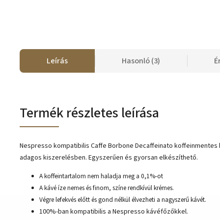
Leírás
Hasonló (3)
É
Termék részletes leírása
Nespresso kompatibilis Caffe Borbone Decaffeinato koffeinmentes 
adagos kiszerelésben. Egyszerűen és gyorsan elkészíthető.
A koffeintartalom nem haladja meg a 0,1%-ot
A kávé íze nemes és finom, színe rendkívül krémes.
Végre lefekvés előtt és gond nélkül élvezheti a nagyszerű kávét.
100%-ban kompatibilis a Nespresso kávéfőzőkkel.