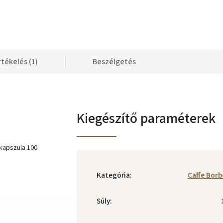
rtékelés (1)
Beszélgetés
Kiegészítő paraméterek
kapszula 100
Kategória
:
Caffe Bor
Súly
: