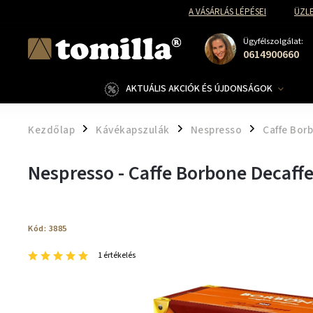
A VÁSÁRLÁS LÉPÉSEI
ÜZLE
Ügyfélszolgálat:
0614900660
AKTUÁLIS AKCIÓK ÉS ÚJDONSÁGOK
Kezdőlap
Kávékapszulák
Nespresso
Caffe Bor
/
/
/
Nespresso - Caffe Borbone Decaff
Kód:
3885
1 értékelés