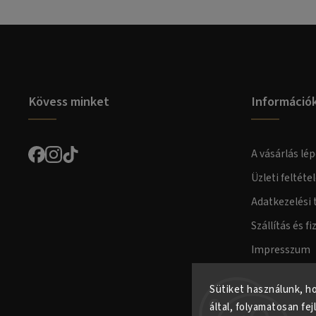
Kövess minket
Információ
A vásárlás lép
Üzleti feltéte
Adatkezelési 
Szállítás és fi
Impresszum
Fogyasztóvéd
Sütiket használunk, h
által, folyamatosan fej