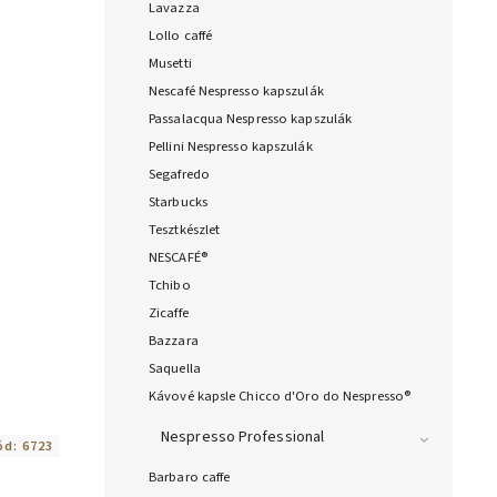
Lavazza
Lollo caffé
Musetti
Nescafé Nespresso kapszulák
Passalacqua Nespresso kapszulák
Pellini Nespresso kapszulák
Segafredo
Starbucks
Tesztkészlet
NESCAFÉ®
Tchibo
Zicaffe
Bazzara
Saquella
Kávové kapsle Chicco d'Oro do Nespresso®
Nespresso Professional
ód:
6723
Barbaro caffe