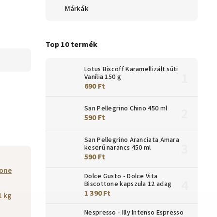
Márkák
Top 10 termék
Lotus Biscoff Karamellizált süti
Vanília 150 g
690 Ft
San Pellegrino Chino 450 ml
590 Ft
San Pellegrino Aranciata Amara
keserű narancs 450 ml
590 Ft
bone
Dolce Gusto - Dolce Vita
Biscottone kapszula 12 adag
1 390 Ft
1 kg
Nespresso - Illy Intenso Espresso