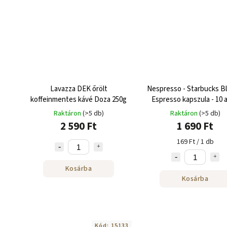
Lavazza DEK őrölt
Nespresso - Starbucks B
koffeinmentes kávé Doza 250g
Espresso kapszula - 10 
Raktáron
(>5 db)
Raktáron
(>5 db)
2 590 Ft
1 690 Ft
169 Ft / 1 db
Kosárba
Kosárba
Kód:
15133