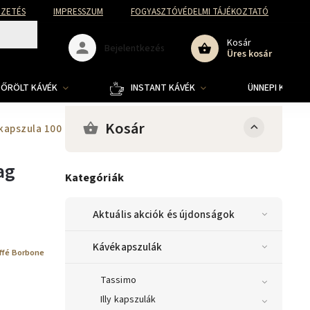
FIZETÉS
IMPRESSZUM
FOGYASZTÓVÉDELMI TÁJÉKOZTATÓ
Kosár
Bejelentkezés
Üres kosár
ŐRÖLT KÁVÉK
INSTANT KÁVÉK
ÜNNEPI KOLLE
Kosár
 kapszula 100 adag
ag
Kategóriák
Aktuális akciók és újdonságok
Kávékapszulák
ffé Borbone
Tassimo
Illy kapszulák