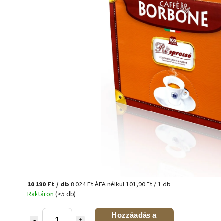
10 190 Ft
/ db
8 024 Ft ÁFA nélkül
101,90 Ft / 1 db
Raktáron
(>5 db)
Hozzáadás a