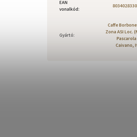
EAN
8034028330
vonalkód
:
Caffe Borbone 
Zona ASI Loc. (
Gyártó
:
Pascarola
Caivano, I