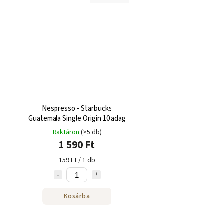
Nespresso - Starbucks
Guatemala Single Origin 10 adag
Raktáron
(>5 db)
1 590 Ft
159 Ft / 1 db
Kosárba