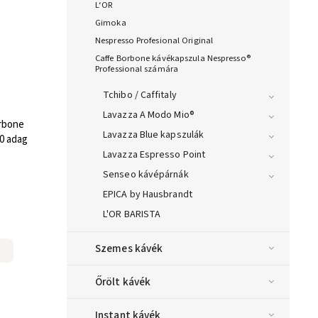
L‘OR
Gimoka
Nespresso Profesional Original
Caffe Borbone kávékapszula Nespresso®
Professional számára
Tchibo / Caffitaly
Lavazza A Modo Mio®
rbone
Lavazza Blue kapszulák
50 adag
Lavazza Espresso Point
Senseo kávépárnák
EPICA by Hausbrandt
L'OR BARISTA
Szemes kávék
Őrölt kávék
Instant kávék