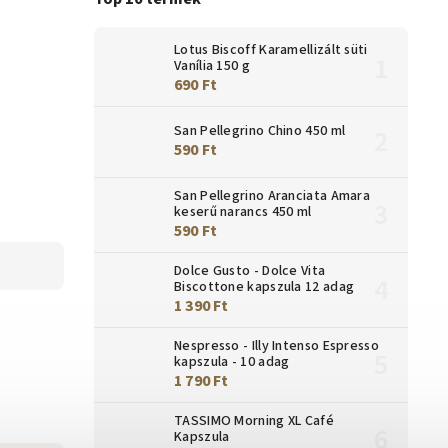
Lotus Biscoff Karamellizált süti
Vanília 150 g
690 Ft
San Pellegrino Chino 450 ml
590 Ft
San Pellegrino Aranciata Amara
keserű narancs 450 ml
590 Ft
Dolce Gusto - Dolce Vita
Biscottone kapszula 12 adag
1 390 Ft
Nespresso - Illy Intenso Espresso
kapszula - 10 adag
1 790 Ft
TASSIMO Morning XL Café
Kapszula