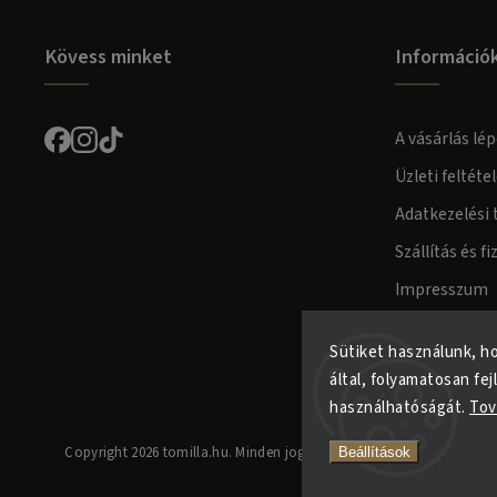
Kövess minket
Információ
A vásárlás lép
Üzleti feltéte
Adatkezelési 
Szállítás és fi
Impresszum
Fogyasztóvéd
Sütiket használunk, h
által, folyamatosan fej
használhatóságát.
Tov
Copyright 2026
tomilla.hu
. Minden jog fenntartva.
Beállítások