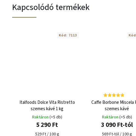
Kapcsolódó termékek
Kód:
7113
Kód
Italfoods Dolce Vita Ristretto
Caffe Borbone Miscela
szemes kávé 1 kg
szemes kávé
Raktáron
(>5 db)
Raktáron
(>5 db)
5 290 Ft
3 090 Ft-tól
529 Ft / 100 g
569 Ft-tól / 100 g