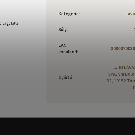
Kategória
:
Lava
o vagy latte
Súly
:
EAN
8000070038
vonalkód
:
LUIGI LAV
SPA, Via Bol
Gyártó
:
32, 10152 Tor
I