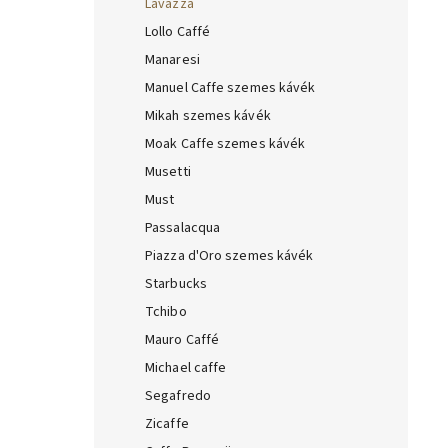
Lavazza
Lollo Caffé
Manaresi
Manuel Caffe szemes kávék
Mikah szemes kávék
Moak Caffe szemes kávék
Musetti
Must
Passalacqua
Piazza d'Oro szemes kávék
Starbucks
Tchibo
Mauro Caffé
Michael caffe
Segafredo
Zicaffe