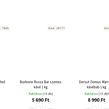
:
7605
Kód:
29777
Kó
 Red
Borbone Rossa Bar szemes
Dersut Domus Mar
kávé 1 kg
kávébab 1 kg
Raktáron
(>5 db)
Raktáron
(>5 db)
5 690 Ft
8 990 Ft