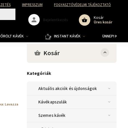
FIZETÉS
IMPRESSZUM
FOGYASZTÓVÉDELMI TÁJÉKOZTATÓ
Kosár
Bejelentkezés
Üres kosár
ŐRÖLT KÁVÉK
INSTANT KÁVÉK
ÜNNEPI KOLLE
Kosár
Kategóriák
Aktuális akciók és újdonságok
Kávékapszulák
ka:
Lavazza
Szemes kávék