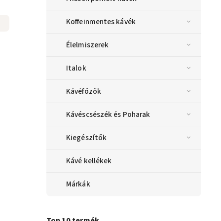
Koffeinmentes kávék
Élelmiszerek
Italok
Kávéfőzők
Kávéscsészék és Poharak
Kiegészítők
Kávé kellékek
Márkák
Top 10 termék