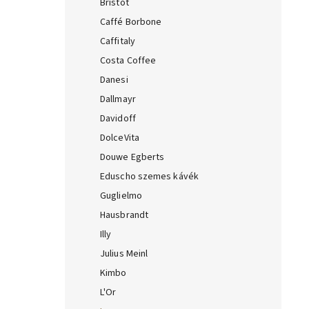
Bristot
Caffé Borbone
Caffitaly
Costa Coffee
Danesi
Dallmayr
Davidoff
DolceVita
Douwe Egberts
Eduscho szemes kávék
Guglielmo
Hausbrandt
Illy
Julius Meinl
Kimbo
L'Or