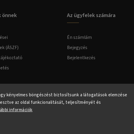
k önnek
Az ügyfelek számára
ései
Én számlám
lek (ÁSZF)
Bejegyzés
tájékoztató
Bejelentkezés
zetés
elmi tájékoztató
ogy kényelmes böngészést biztosítsunk a látogatások elemzése
lesztve az oldal funkcionalitását, teljesítményét és
ábbi információk