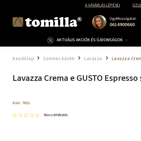
A VÁSÁRLÁS LÉPÉSEI
ÜZLE
Ügyfélszolgálat:
0614900660
AKTUÁLIS AKCIÓK ÉS ÚJDONSÁGOK
Kezdőlap
Szemes kávék
Lavazza
Lavazza Cre
/
/
/
Lavazza Crema e GUSTO Espresso 
Kód:
7851
Nincs értékelés