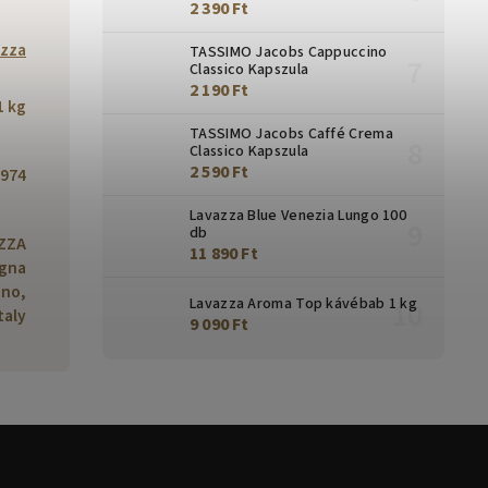
2 390 Ft
zza
TASSIMO Jacobs Cappuccino
Classico Kapszula
2 190 Ft
1 kg
TASSIMO Jacobs Caffé Crema
Classico Kapszula
2 590 Ft
974
Lavazza Blue Venezia Lungo 100
db
AZZA
11 890 Ft
ogna
ino,
Lavazza Aroma Top kávébab 1 kg
taly
9 090 Ft