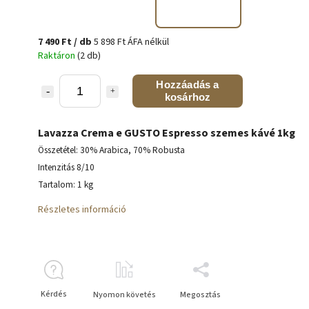
7 490 Ft
/ db
5 898 Ft ÁFA nélkül
Raktáron
(2 db)
Hozzáadás a
kosárhoz
Lavazza Crema e GUSTO Espresso szemes kávé 1kg
Összetétel: 30% Arabica, 70% Robusta
Intenzitás 8/10
Tartalom: 1 kg
Részletes információ
Kérdés
Nyomon követés
Megosztás