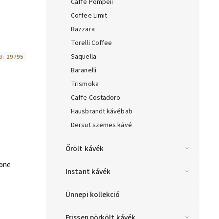
Caffe Pompeii
Coffee Limit
Bazzara
Torelli Coffee
Saquella
d:
29795
Baranelli
Trismoka
Caffe Costadoro
Hausbrandt kávébab
Dersut szemes kávé
Őrölt kávék
rone
Instant kávék
Ünnepi kollekció
Frissen pörkölt kávék