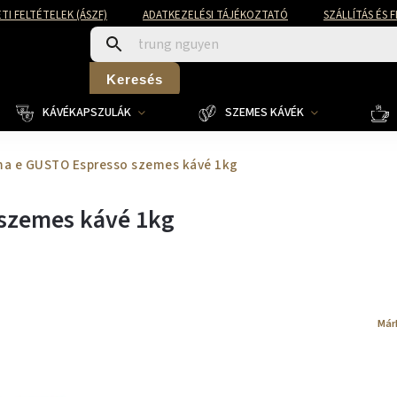
TI FELTÉTELEK (ÁSZF)
ADATKEZELÉSI TÁJÉKOZTATÓ
SZÁLLÍTÁS ÉS 
Keresés
KÁVÉKAPSZULÁK
SZEMES KÁVÉK
ma e GUSTO Espresso szemes kávé 1kg
szemes kávé 1kg
Már