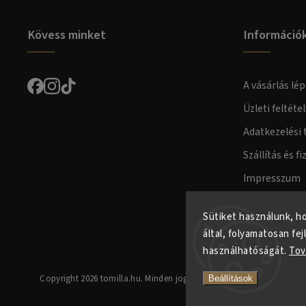
Kövess minket
Információ
A vásárlás lép
Üzleti feltéte
Adatkezelési 
Szállítás és fi
Impresszum
Fogyasztóvéd
Sütiket használunk, h
által, folyamatosan fej
használhatóságát.
Tov
Copyright 2026
tomilla.hu
. Minden jog fenntartva.
Beállítások