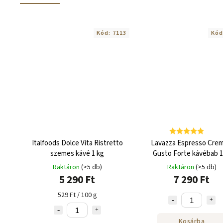
Kód:
7113
Kód
Italfoods Dolce Vita Ristretto
Lavazza Espresso Crem
szemes kávé 1 kg
Gusto Forte kávébab 
Raktáron
(>5 db)
Raktáron
(>5 db)
5 290 Ft
7 290 Ft
529 Ft / 100 g
Kosárba