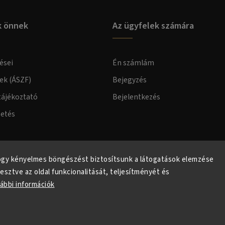
k önnek
Az ügyfelek számára
ései
Én számlám
lek (ÁSZF)
Bejegyzés
tájékoztató
Bejelentkezés
zetés
elmi tájékoztató
ogy kényelmes böngészést biztosítsunk a látogatások elemzése
lesztve az oldal funkcionalitását, teljesítményét és
ábbi információk