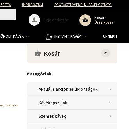
FIZETÉS
IMPRESSZUM
FOGYASZTÓVÉDELMI TÁJÉKOZTATÓ
Kosár
Bejelentkezés
Üres kosár
ŐRÖLT KÁVÉK
INSTANT KÁVÉK
ÜNNEPI KOLLE
Kosár
Kategóriák
Aktuális akciók és újdonságok
Kávékapszulák
ka:
Lavazza
Szemes kávék