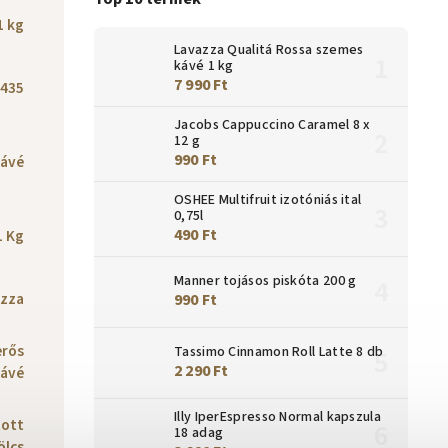
1 kg
Lavazza Qualitá Rossa szemes
kávé 1 kg
7 990 Ft
435
Jacobs Cappuccino Caramel 8 x
12 g
990 Ft
ávé
OSHEE Multifruit izotóniás ital
0,75l
490 Ft
1 Kg
Manner tojásos piskóta 200 g
zza
990 Ft
erős
Tassimo Cinnamon Roll Latte 8 db
2 290 Ft
ávé
Illy IperEspresso Normal kapszula
tott
18 adag
lcs