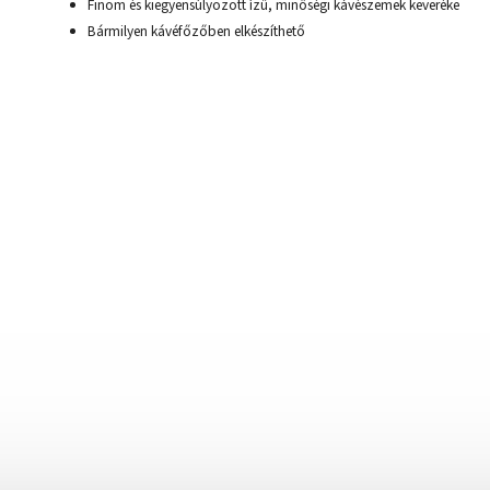
Finom és kiegyensúlyozott ízű, minőségi kávészemek keveréke
Bármilyen kávéfőzőben elkészíthető