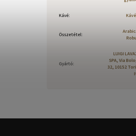
Kávé
:
Kávé
Arabic
Összetétel
:
Robu
LUIGI LAV
SPA, Via Bol
Gyártó
:
32, 10152 Tor
I