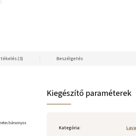
rtékelés (3)
Beszélgetés
Kiegészítő paraméterek
gzetes bársonyos
Kategória
:
Lava