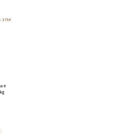
:
3759
a e
1kg