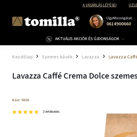
A VÁSÁRLÁS LÉPÉSEI
ÜZLE
Ügyfélszolgálat:
0614900660
AKTUÁLIS AKCIÓK ÉS ÚJDONSÁGOK
Kezdőlap
Szemes kávék
Lavazza
Lavazza Caff
/
/
/
Lavazza Caffé Crema Dolce szemes
Kód:
5650
3 értékelés