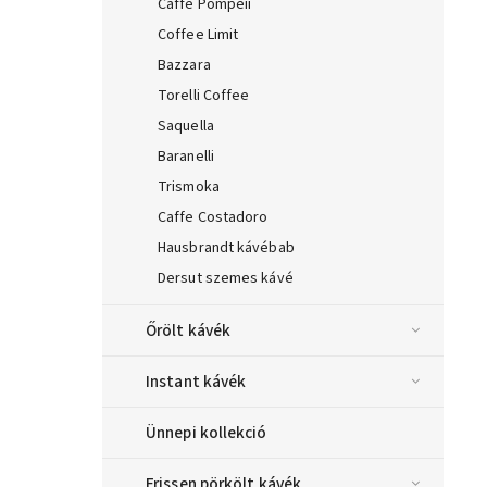
Caffe Pompeii
Coffee Limit
Bazzara
Torelli Coffee
Saquella
Baranelli
Trismoka
Caffe Costadoro
Hausbrandt kávébab
Dersut szemes kávé
Őrölt kávék
Instant kávék
Ünnepi kollekció
Frissen pörkölt kávék