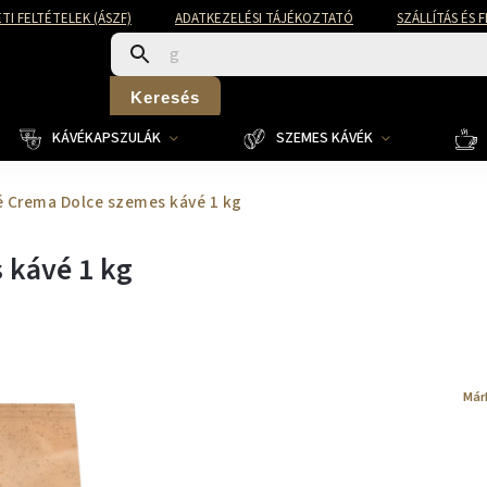
TI FELTÉTELEK (ÁSZF)
ADATKEZELÉSI TÁJÉKOZTATÓ
SZÁLLÍTÁS ÉS 
Keresés
KÁVÉKAPSZULÁK
SZEMES KÁVÉK
é Crema Dolce szemes kávé 1 kg
 kávé 1 kg
Már