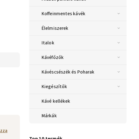
Koffeinmentes kávék
Élelmiszerek
Italok
Kávéfőzők
Kávéscsészék és Poharak
Kiegészítők
Kávé kellékek
Márkák
zza
Top 10 termék