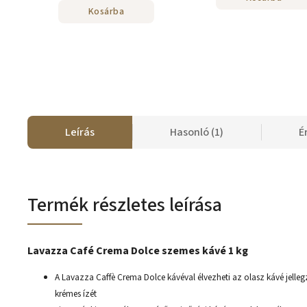
Kosárba
Leírás
Hasonló (1)
É
Termék részletes leírása
Lavazza Café Crema Dolce szemes kávé 1 kg
A Lavazza Caffè Crema Dolce kávéval élvezheti az olasz kávé jelle
krémes ízét