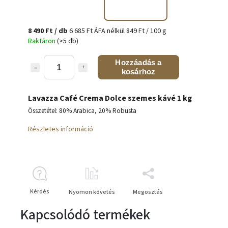
8 490 Ft
/ db
6 685 Ft ÁFA nélkül
849 Ft / 100 g
Raktáron
(>5 db)
Hozzáadás a
kosárhoz
Lavazza Café Crema Dolce szemes kávé 1 kg
Összetétel: 80% Arabica, 20% Robusta
Részletes információ
Kérdés
Nyomon követés
Megosztás
Kapcsolódó termékek