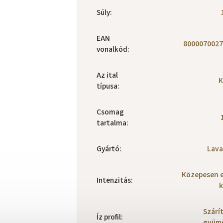
Súly
:
EAN
8000070027
vonalkód
:
Az ital
K
típusa
:
Csomag
tartalma
:
Gyártó
:
Lava
Közepesen 
Intenzitás
:
k
Szárí
Íz profil
:
gyümö