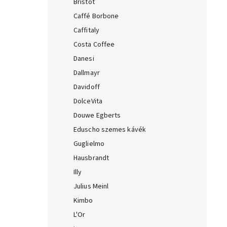
Bristot
Caffé Borbone
Caffitaly
Costa Coffee
Danesi
Dallmayr
Davidoff
DolceVita
Douwe Egberts
Eduscho szemes kávék
Guglielmo
Hausbrandt
Illy
Julius Meinl
Kimbo
L'Or