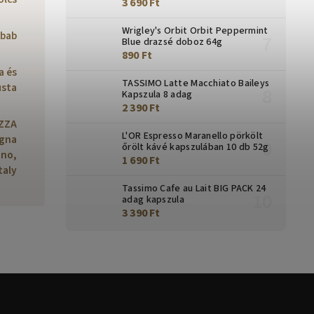
3 690 Ft
Wrigley's Orbit Orbit Peppermint
bab
Blue drazsé doboz 64g
890 Ft
a és
TASSIMO Latte Macchiato Baileys
sta
Kapszula 8 adag
2 390 Ft
AZZA
L'OR Espresso Maranello pörkölt
ogna
őrölt kávé kapszulában 10 db 52g
ino,
1 690 Ft
taly
Tassimo Cafe au Lait BIG PACK 24
adag kapszula
3 390 Ft