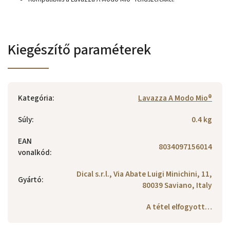
Kiegészítő paraméterek
Kategória
:
Lavazza A Modo Mio®
Súly
:
0.4 kg
EAN
8034097156014
vonalkód
:
Dical s.r.l., Via Abate Luigi Minichini, 11,
Gyártó
:
80039 Saviano, Italy
A tétel elfogyott…