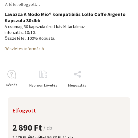
A tétel elfogyott…
Lavazza A Modo Mio® kompatibilis Lollo Caffe Argento
Kapszula 30 dbb
A csomag 30 kapszula őrölt kávét tartalmaz
Intenzitás: 10/10.
Összetétel: 100% Robusta.
Részletes információ
Kérdés
Nyomon követés
Megosztás
Elfogyott
2 890 Ft
/ db
2 276 Ft ÁFA nélkül
96,33 Ft / 1 db