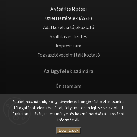
A vásárlás lépései
Üzleti feltételek (ÁSZF)
Adatkezelési tájékoztató
Szállítás és fizetés
Impresszum
Fogyasztóvédelmi tájékoztató
Az ügyfelek számára
Én számlám
Bejegyzés
Sütiket használunk, hogy kényelmes böngészést biztosítsunk a
Bejelentkezés
látogatások elemzése által, folyamatosan fejlesztve az oldal
funkcionalitását, teljesítményét és használhatóságát.
További
információk
Copyright 2026
tomilla.hu
. Minden jog fenntartva.
Beállítások