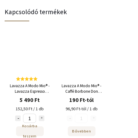
Kapcsolódó termékek
Lavazza A Modo Mio® -
Lavazza A Modo Mio® -
Lavazza Espresso
Caffé Borbone Don
Intenso kapszula 36
Carlo Blu kapszula
5 490 Ft
190 Ft-tól
adag
152,50 Ft / 1 db
96,90 Ft-tól / 1 db
Kosárba
Bővebben
teszem