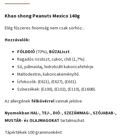
Khao shong Peanuts Mexico 140g
Elég fűszeres finomság nem csak sörhöz...
Hozzávalók:
FÖLDDIÓ
(70%),
BÚZALiszt
.
Ragadós rizsliszt, cukor, chili (1,7%).
Só, pálmaolaj, hidrolizált kukoricafehérje.
Maltodextrin, kukoricakeményítő.
Ízfokozók: (E621), (E627), (E631).
Színezékek: (E100), (E102), (E110), (E160B).
Az allergének
félkövérrel
vannak jelölve.
Nyomokban HAL-, TEJ-, DIÓ-, SZEZÁMMAG-, SZÓJABAB-,
MUSTÁR- és OLAJMAGOKAT
tartalmazhat.
Tápértékek 100 grammonként: