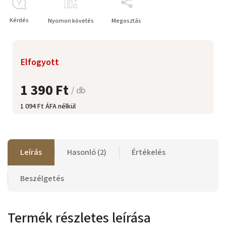
Kérdés
Nyomon követés
Megosztás
Elfogyott
1 390 Ft
/ db
1 094 Ft ÁFA nélkül
Leírás
Hasonló (2)
Értékelés
Beszélgetés
Termék részletes leírása