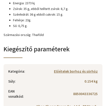
Energia: 2373 kj
Zsírok: 35 g, ebből telített zsírok: 8,7 g.
Szénhidrát: 36 g
ebből cukrok: 15 g.
Fehérje: 23g.
Só: 0,75 g.
Származási ország: Thaiföld
Kiegészítő paraméterek
Kategória
:
Előételek borhoz és sörhöz
Súly
:
0.154 kg
EAN
8850043336725
vonalkód
: