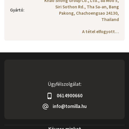
Khao Shong Group Co., Ltd., 88 Moo 5,
Siri Sothon Rd., Tha Sa-an, Bang
Gyártó
:
Pakong, Chachoengsao 24130,
Thailand
A tétel elfogyott…
Ügyfélszolgálat:
0614900660
info@tomilla.hu