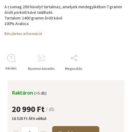
A csomag 200 hüvelyt tartalmaz, amelyek mindegyikében 7 gramm
őrölt pörkölt kávé található.
Tartalom: 1400 gramm őrölt kávé
100% Arabica
Részletes információ
Kérdés
Nyomon követés
Megosztás
Raktáron
(>5 db)
20 990 Ft
/ db
16 528 Ft ÁFA nélkül