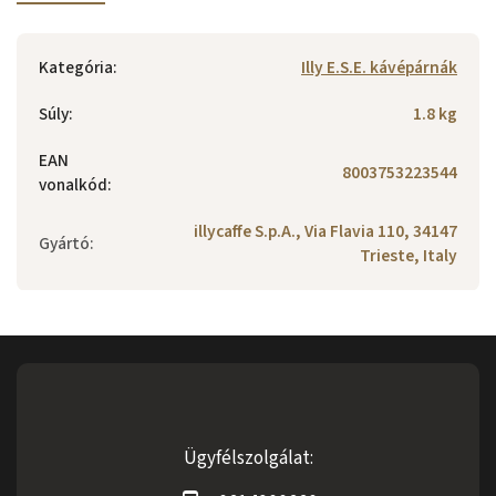
Kategória
:
Illy E.S.E. kávépárnák
Súly
:
1.8 kg
EAN
8003753223544
vonalkód
:
illycaffe S.p.A., Via Flavia 110, 34147
Gyártó
:
Trieste, Italy
Ügyfélszolgálat: