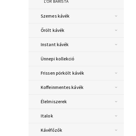
L'OR BARISTA
Szemes kávék
Őrölt kávék
Instant kávék
Ünnepi kollekció
Frissen pörkölt kávék
Koffeinmentes kávék
Élelmiszerek
Italok
Kávéfőzők