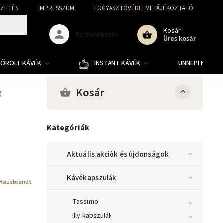
FIZETÉS
IMPRESSZUM
FOGYASZTÓVÉDELMI TÁJÉKOZTATÓ
Kosár
Bejelentkezés
Üres kosár
ŐRÖLT KÁVÉK
INSTANT KÁVÉK
ÜNNEPI KOLLE
Kosár
g
Kategóriák
Aktuális akciók és újdonságok
Kávékapszulák
Hausbrandt
Tassimo
Illy kapszulák