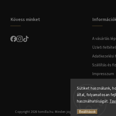
Kövess minket
Információ
A vásárlás lép
Üzleti feltéte
Adatkezelési 
Szállítás és fi
Impresszum
Fogyasztóvéd
Sütiket használunk, h
által, folyamatosan fej
használhatóságát.
Tov
Copyright 2026
tomilla.hu
. Minden jog fenntartva.
Beállítások