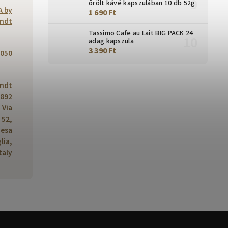
őrölt kávé kapszulában 10 db 52g
A by
1 690 Ft
ndt
Tassimo Cafe au Lait BIG PACK 24
adag kapszula
3 390 Ft
050
ndt
1892
, Via
 52,
vesa
lia,
taly