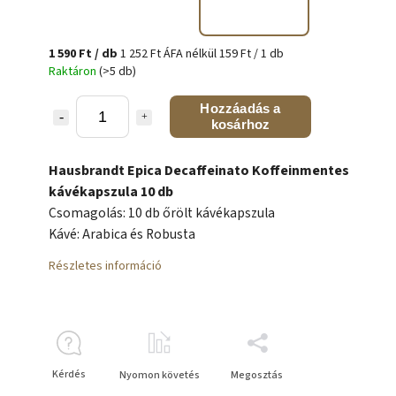
1 590 Ft
/ db
1 252 Ft ÁFA nélkül
159 Ft / 1 db
Raktáron
(>5 db)
Hozzáadás a
kosárhoz
Hausbrandt Epica Decaffeinato Koffeinmentes
kávékapszula 10 db
Csomagolás: 10 db őrölt kávékapszula
Kávé: Arabica és Robusta
Részletes információ
Kérdés
Nyomon követés
Megosztás