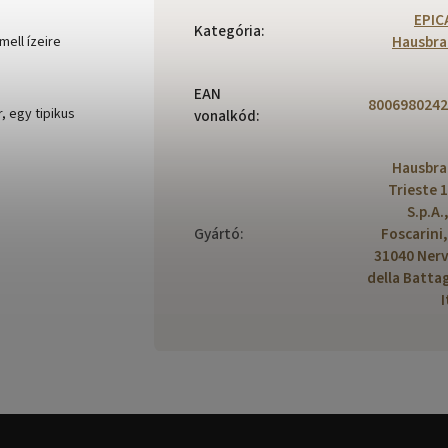
EPIC
Kategória
:
Hausbra
ell ízeire
EAN
8006980242
, egy tipikus
vonalkód
:
Hausbra
Trieste 
S.p.A.
Gyártó
:
Foscarini,
31040 Ner
della Battag
I