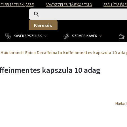
TI FELTÉTELEK (ÁSZF)
ADATKEZELÉSI TÁJÉKOZTATÓ
SZÁLLÍTÁS ÉS 
Keresés
KÁVÉKAPSZULÁK
SZEMES KÁVÉK
Hausbrandt Epica Decaffeinato koffeinmentes kapszula 10 ada
ffeinmentes kapszula 10 adag
Márka: