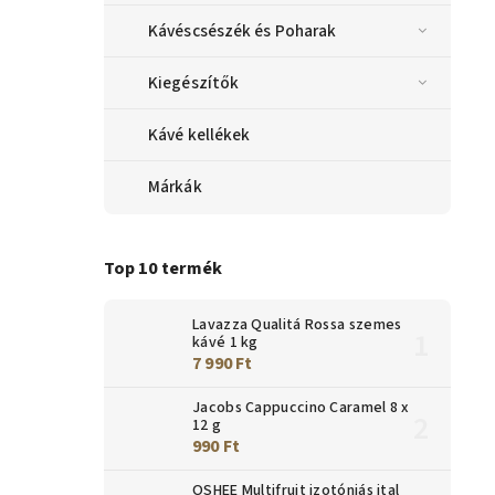
Kávéscsészék és Poharak
Kiegészítők
Kávé kellékek
Márkák
Top 10 termék
Lavazza Qualitá Rossa szemes
kávé 1 kg
7 990 Ft
Jacobs Cappuccino Caramel 8 x
12 g
990 Ft
OSHEE Multifruit izotóniás ital