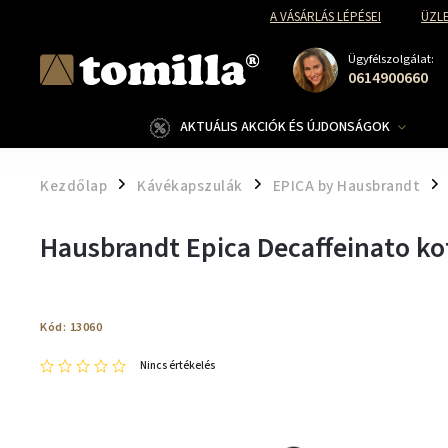
A VÁSÁRLÁS LÉPÉSEI
ÜZLE
Ügyfélszolgálat:
0614900660
AKTUÁLIS AKCIÓK ÉS ÚJDONSÁGOK
Kezdőlap
Kávékapszulák
EPICA by Hausbrandt
/
/
/
Hausbrandt Epica Decaffeinato ko
Kód:
13060
Nincs értékelés