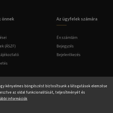
k önnek
Az ügyfelek számára
ései
Én számlám
lek (ÁSZF)
Bejegyzés
tájékoztató
Bejelentkezés
zetés
elmi tájékoztató
ogy kényelmes böngészést biztosítsunk a látogatások elemzése
lesztve az oldal funkcionalitását, teljesítményét és
ábbi információk