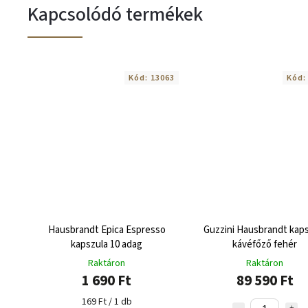
Kapcsolódó termékek
Kód:
13063
Kód
Hausbrandt Epica Espresso
Guzzini Hausbrandt kaps
kapszula 10 adag
kávéfőző fehér
Raktáron
Raktáron
1 690 Ft
89 590 Ft
169 Ft / 1 db