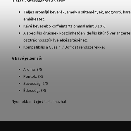
Ízletes koffeinmentes élvezet
Teljes aromájú keverék, amely a sütemények, mogyoró, karam
emlékeztet
.
Kávé kevesebb koffeintartalommal mint 0,10%.
A speciális őrlésnek köszönhetően ideális kitűnő Verlängerter
osztrák hosszúkávé elkészítéséhez.
Kompatibilis a Guzzini / Bofrost rendszerekkel
A kávé jellemzői:
Aroma: 3/5
Pontok: 3/5
Savosság: 2/5
Édesség: 3/5
Nyomokban
tejet
tartalmazhat.