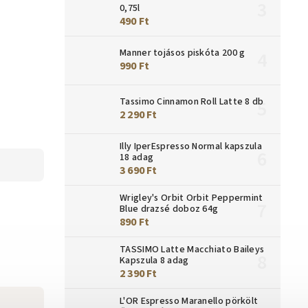
0,75l
490 Ft
Manner tojásos piskóta 200 g
990 Ft
Tassimo Cinnamon Roll Latte 8 db
2 290 Ft
Illy IperEspresso Normal kapszula
18 adag
3 690 Ft
Wrigley's Orbit Orbit Peppermint
Blue drazsé doboz 64g
890 Ft
TASSIMO Latte Macchiato Baileys
Kapszula 8 adag
2 390 Ft
L'OR Espresso Maranello pörkölt