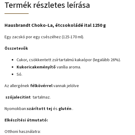
Termék részletes leírása
Hausbrandt Choko-La, étcsokoládé ital 1250 g
Egy zacskó por egy csészéhez (125-170 ml).
Összetevők
Cukor, csökkentett zsírtartalmú kakaópor (legalább 26%).
Kukoricakeményítő
vanília aroma.
Só.
Az allergének
félkövérrel
vannak jelölve
szójalecitint
tartalmaz.
Nyomokban:
szárított tej
és
glutén
.
Elkészítési útmutató:
Otthoni használatra: