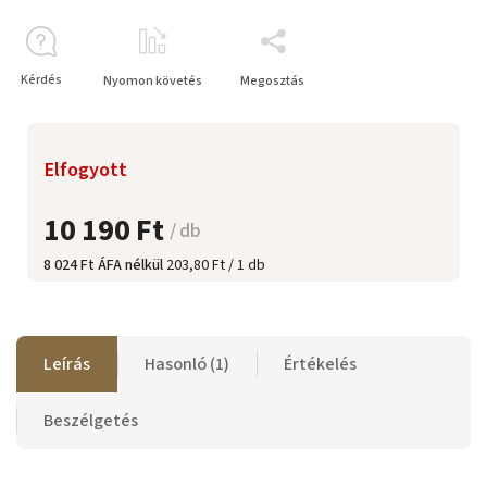
Kérdés
Nyomon követés
Megosztás
Elfogyott
10 190 Ft
/ db
8 024 Ft ÁFA nélkül
203,80 Ft / 1 db
Leírás
Hasonló (1)
Értékelés
Beszélgetés