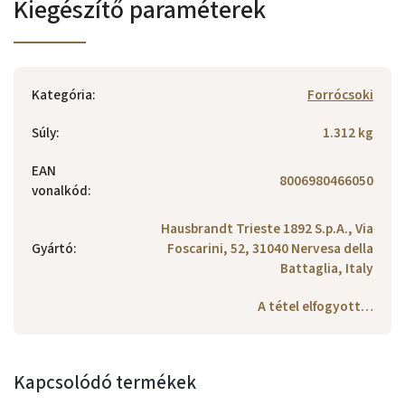
Kiegészítő paraméterek
Kategória
:
Forrócsoki
Súly
:
1.312 kg
EAN
8006980466050
vonalkód
:
Hausbrandt Trieste 1892 S.p.A., Via
Gyártó
:
Foscarini, 52, 31040 Nervesa della
Battaglia, Italy
A tétel elfogyott…
Kapcsolódó termékek