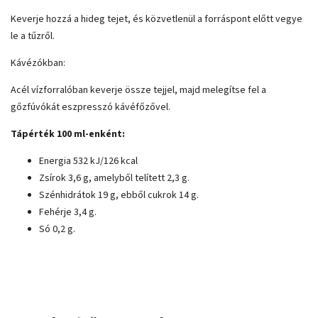
Keverje hozzá a hideg tejet, és közvetlenül a forráspont előtt vegye
le a tűzről.
Kávézókban:
Acél vízforralóban keverje össze tejjel, majd melegítse fel a
gőzfúvókát eszpresszó kávéfőzővel.
Tápérték 100 ml-enként:
Energia 532 kJ/126 kcal
Zsírok 3,6 g, amelyből telített 2,3 g.
Szénhidrátok 19 g, ebből cukrok 14 g.
Fehérje 3,4 g.
Só 0,2 g.