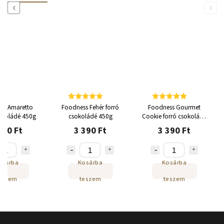
Previous
Next
ss Amaretto
Foodness Fehér forró
Foodness Gourmet
sokoládé 450g
csokoládé 450g
Cookie forró csokoládé
450g
790 Ft
3 390 Ft
3 390 Ft
osárba
Kosárba
Kosárba
eszem
teszem
teszem