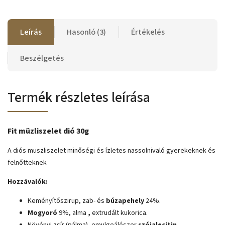
Leírás
Hasonló (3)
Értékelés
Beszélgetés
Termék részletes leírása
Fit müzliszelet dió 30g
A diós muszliszelet minőségi és ízletes nassolnivaló gyerekeknek és
felnőtteknek
Hozzávalók:
Keményítőszirup, zab- és
búzapehely
24%.
Mogyoró
9%, alma
,
extrudált kukorica.