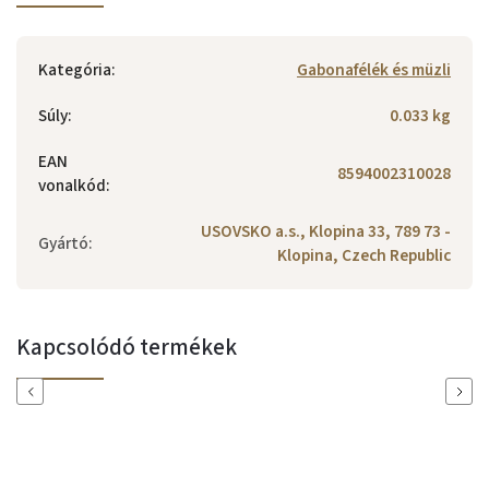
Kategória
:
Gabonafélék és müzli
Súly
:
0.033 kg
EAN
8594002310028
vonalkód
:
USOVSKO a.s., Klopina 33, 789 73 -
Gyártó
:
Klopina, Czech Republic
Kapcsolódó termékek
Previous
Next