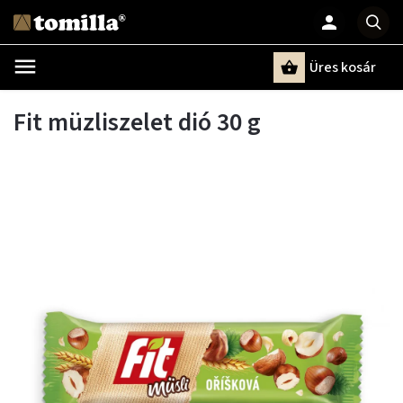
Üres kosár
Keresés
Fit müzliszelet dió 30 g