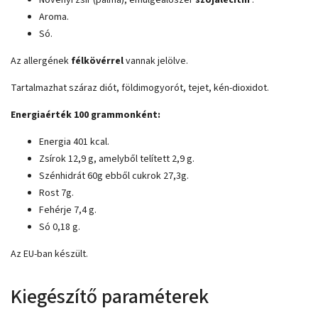
Növényi zsír (pálma), emulgeálószer
szójalecitin
.
Aroma.
Só.
Az allergének
félkövérrel
vannak jelölve.
Tartalmazhat száraz diót, földimogyorót, tejet, kén-dioxidot.
Energiaérték 100 grammonként:
Energia 401 kcal.
Zsírok 12,9 g, amelyből telített 2,9 g.
Szénhidrát 60g ebből cukrok 27,3g.
Rost 7g.
Fehérje 7,4 g.
Só 0,18 g.
Az EU-ban készült.
Kiegészítő paraméterek