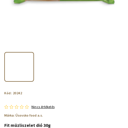
Kód:
20242
Nincs értékelés
Márka:
Úsovsko food a.s.
Fit müzliszelet dió 30g