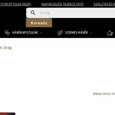
TI FELTÉTELEK (ÁSZF)
ADATKEZELÉSI TÁJÉKOZTATÓ
SZÁLLÍTÁS ÉS 
Keresés
KÁVÉKAPSZULÁK
SZEMES KÁVÉK
vé 250g
Márka:
Dolce Vi