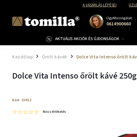
A VÁSÁRLÁS LÉPÉSEI
ÜZLE
Ügyfélszolgálat:
0614900660
AKTUÁLIS AKCIÓK ÉS ÚJDONSÁGOK
Kezdőlap
Őrölt kávék
Dolce Vita Intenso őrölt ká
/
/
Dolce Vita Intenso őrölt kávé 250g
Kód:
15912
Nincs értékelés