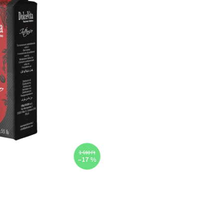
1 690 Ft
–17 %