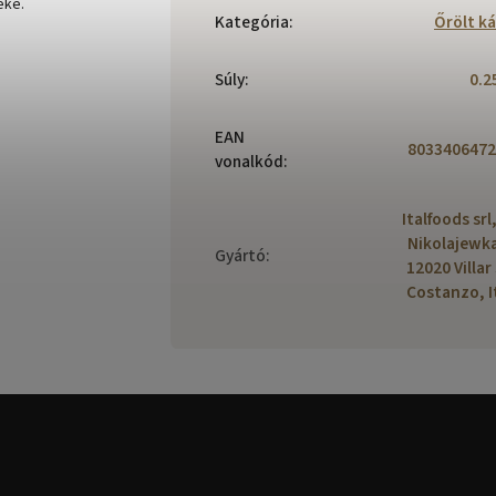
éke.
Kategória
:
Őrölt k
Súly
:
0.2
EAN
8033406472
vonalkód
:
Italfoods srl,
Nikolajewka
Gyártó
:
12020 Villar
Costanzo, I