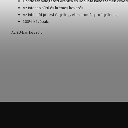
Gondosan válogatott Arabica és Robusta kávészemek kever
Az Intenso sűrű és krémes keverék.
Az Intensót jó test és jellegzetes aromás profil jellemzi,
100% kávébab.
Az EU-ban készült.