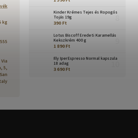
1 590 Ft
ávék
Kinder Krémes Tejes és Ropogós
Tojás 19g
5 kg
390 Ft
Lotus Biscoff Eredeti Karamellás
Kekszkrém 400 g
555
1 890 Ft
Illy IperEspresso Normal kapszula
 Via
18 adag
, 5,
3 690 Ft
 San
taly