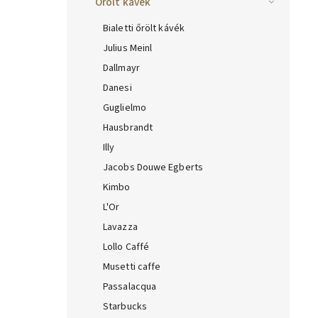
Őrölt kávék
Bialetti őrölt kávék
Julius Meinl
Dallmayr
Danesi
Guglielmo
Hausbrandt
Illy
Jacobs Douwe Egberts
Kimbo
L'Or
Lavazza
Lollo Caffé
Musetti caffe
Passalacqua
Starbucks