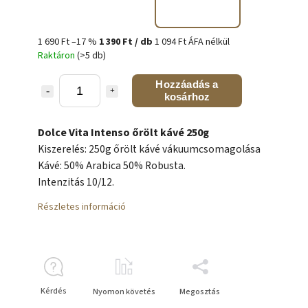
1 690 Ft
–17 %
1 390 Ft
/ db
1 094 Ft ÁFA nélkül
Raktáron
(>5 db)
Hozzáadás a
kosárhoz
Dolce Vita Intenso őrölt kávé 250g
Kiszerelés: 250g őrölt kávé vákuumcsomagolása
Kávé: 50% Arabica 50% Robusta.
Intenzitás 10/12.
Részletes információ
Kérdés
Nyomon követés
Megosztás