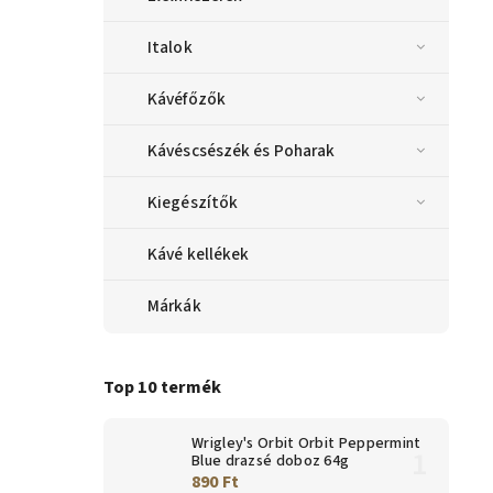
Italok
Kávéfőzők
Kávéscsészék és Poharak
Kiegészítők
Kávé kellékek
Márkák
Top 10 termék
Wrigley's Orbit Orbit Peppermint
Blue drazsé doboz 64g
890 Ft