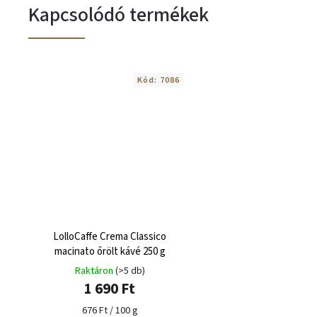
Kapcsolódó termékek
Kód:
7086
LolloCaffe Crema Classico
macinato őrölt kávé 250 g
Raktáron
(>5 db)
1 690 Ft
676 Ft / 100 g