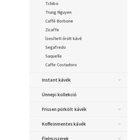
Tchibo
Trung Nguyen
Caffé Borbone
Zicaffe
Ízesített őrölt kávé
Segafredo
Saquella
Caffe Costadoro
Instant kávék
Ünnepi kollekció
Frissen pörkölt kávék
Koffeinmentes kávék
Élelmiszerek