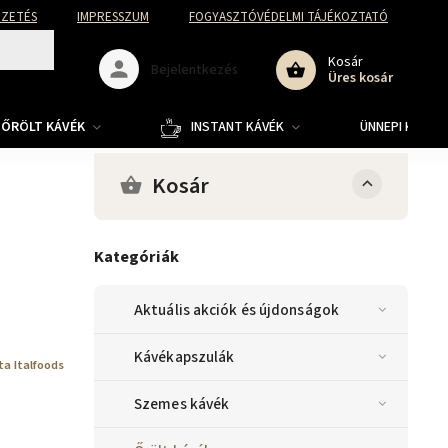
FIZETÉS
IMPRESSZUM
FOGYASZTÓVÉDELMI TÁJÉKOZTATÓ
Kosár
Bejelentkezés
Üres kosár
ŐRÖLT KÁVÉK
INSTANT KÁVÉK
ÜNNEPI KOLLE
Kosár
Kategóriák
Aktuális akciók és újdonságok
Kávékapszulák
ta Italfoods
Szemes kávék