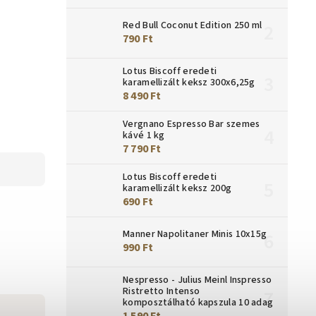
Red Bull Coconut Edition 250 ml
790 Ft
Lotus Biscoff eredeti
karamellizált keksz 300x6,25g
8 490 Ft
Vergnano Espresso Bar szemes
kávé 1 kg
7 790 Ft
Lotus Biscoff eredeti
karamellizált keksz 200g
690 Ft
Manner Napolitaner Minis 10x15g
990 Ft
Nespresso - Julius Meinl Inspresso
Ristretto Intenso
komposztálható kapszula 10 adag