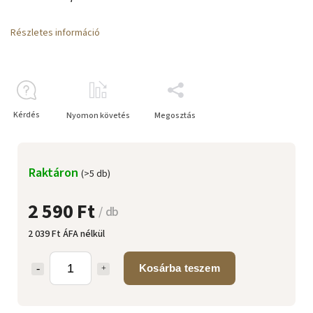
Részletes információ
Kérdés
Nyomon követés
Megosztás
Raktáron
(>5 db)
2 590 Ft
/ db
2 039 Ft ÁFA nélkül
Kosárba teszem