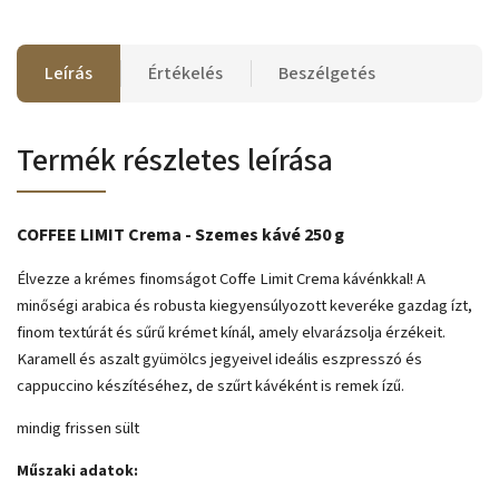
Leírás
Értékelés
Beszélgetés
Termék részletes leírása
COFFEE LIMIT Crema - Szemes kávé 250
g
Élvezze a krémes finomságot Coffe Limit Crema kávénkkal! A
minőségi arabica és robusta kiegyensúlyozott keveréke gazdag ízt,
finom textúrát és sűrű krémet kínál, amely elvarázsolja érzékeit.
Karamell és aszalt gyümölcs jegyeivel ideális eszpresszó és
cappuccino készítéséhez, de szűrt kávéként is remek ízű.
mindig frissen sült
Műszaki adatok: