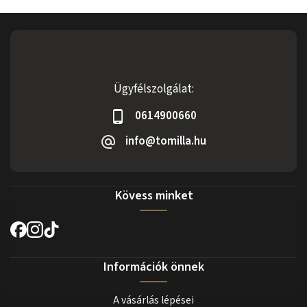
Ügyfélszolgálat:
0614900660
info@tomilla.hu
Kövess minket
Információk önnek
A vásárlás lépései