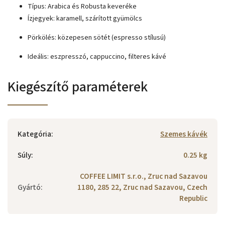
Típus: Arabica és Robusta keveréke
Ízjegyek: karamell, szárított gyümölcs
Pörkölés: közepesen sötét (espresso stílusú)
Ideális: eszpresszó, cappuccino, filteres kávé
Kiegészítő paraméterek
Kategória
:
Szemes kávék
Súly
:
0.25 kg
COFFEE LIMIT s.r.o., Zruc nad Sazavou
Gyártó
:
1180, 285 22, Zruc nad Sazavou, Czech
Republic