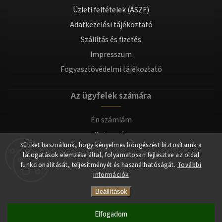
Üzleti feltételek (ÁSZF)
Adatkezelési tájékoztató
Szállítás és fizetés
Impresszum
Fogyasztóvédelmi tájékoztató
Az ügyfelek számára
Én számlám
Bejegyzés
Sütiket használunk, hogy kényelmes böngészést biztosítsunk a
Bejelentkezés
látogatások elemzése által, folyamatosan fejlesztve az oldal
funkcionalitását, teljesítményét és használhatóságát.
További
információk
Copyright 2026
tomilla.hu
. Minden jog fenntartva.
Beállítások
Elfogadom