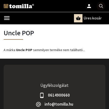
Üres kosár
Keresés
Uncle POP
A márka
Uncle POP
semmilyen terméke nem található...
Ügyfélszolgálat:
0614900660
info@tomilla.hu