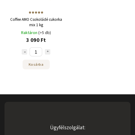
Coffee AMO Csokoládé cukorka
mix 1 kg
Raktáron
(>5 db)
3 090 Ft
Kosárba
Ügyfélszolgálat: