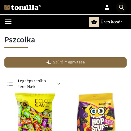
Üres kosár
Keresés
Pszcolka
Szűrő megnyitása
Legnépszerűbb
termékek
Legolcsóbb elöl
Legdrágább
ABC szerint