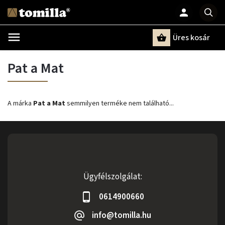
Üres kosár
Keresés
Pat a Mat
A márka
Pat a Mat
semmilyen terméke nem található...
Ügyfélszolgálat:
0614900660
info@tomilla.hu