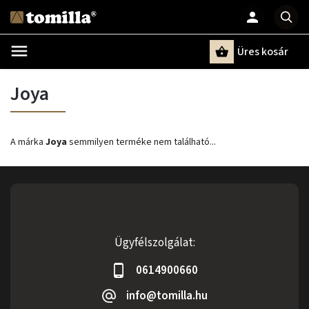
Üres kosár
Keresés
Joya
A márka
Joya
semmilyen terméke nem található...
Ügyfélszolgálat:
0614900660
info@tomilla.hu