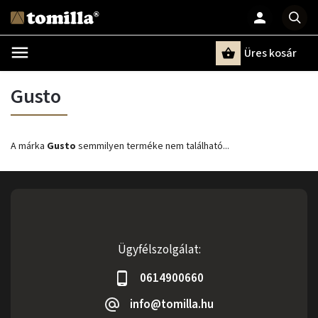
Üres kosár
Keresés
Gusto
A márka
Gusto
semmilyen terméke nem található...
Ügyfélszolgálat:
0614900660
info@tomilla.hu