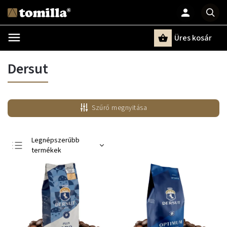
Üres kosár
Keresés
Dersut
Szűrő megnyitása
Legnépszerűbb
termékek
Legolcsóbb elöl
Legdrágább
ABC szerint