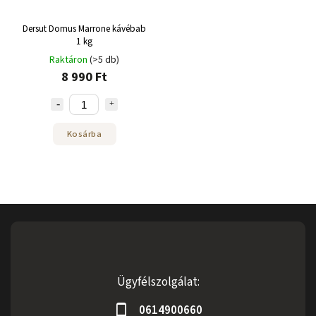
Dersut Domus Marrone kávébab
1 kg
Raktáron
(>5 db)
8 990 Ft
Kosárba
Ügyfélszolgálat:
0614900660