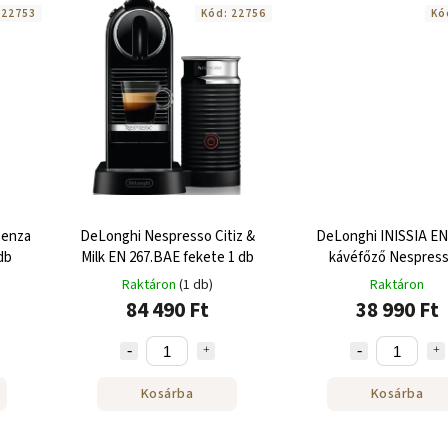
:
22753
Kód:
22756
Kó
senza
DeLonghi Nespresso Citiz &
DeLonghi INISSIA EN
db
Milk EN 267.BAE fekete 1 db
kávéfőző Nespres
kapszulákhoz 1 d
Raktáron
(1 db)
Raktáron
84 490 Ft
38 990 Ft
Kosárba
Kosárba