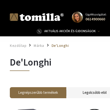
Ügyfélszolgálat:
0614900660
AKTUÁLIS AKCIÓK ÉS ÚJDONSÁGOK
Kezdőlap
Márka
De'Longhi
/
/
De'Longhi
Legnépszerűbb termékek
Legolcsóbb elöl