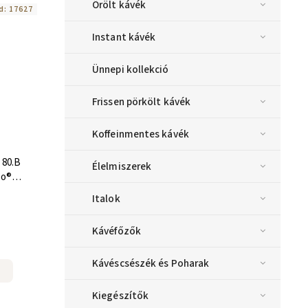
Őrölt kávék
d:
17627
Instant kávék
Ünnepi kollekció
Frissen pörkölt kávék
Koffeinmentes kávék
 80.B
Élelmiszerek
so®
b
Italok
Kávéfőzők
Kávéscsészék és Poharak
Kiegészítők