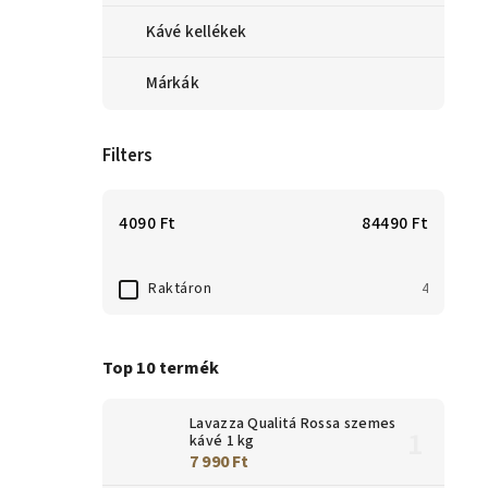
Kávé kellékek
Márkák
Filters
4090
Ft
84490
Ft
Raktáron
4
Top 10 termék
Lavazza Qualitá Rossa szemes
kávé 1 kg
7 990 Ft