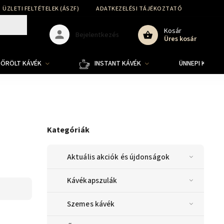
ÜZLETI FELTÉTELEK (ÁSZF)
ADATKEZELÉSI TÁJÉKOZTATÓ
SZÁLLÍT
Kosár
Bejelentkezés
Üres kosár
ŐRÖLT KÁVÉK
INSTANT KÁVÉK
ÜNNEPI KOLLE
Kategóriák
Aktuális akciók és újdonságok
Kávékapszulák
Szemes kávék