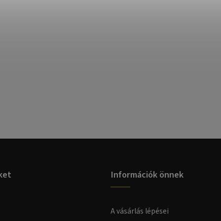
ket
Információk önnek
A vásárlás lépései