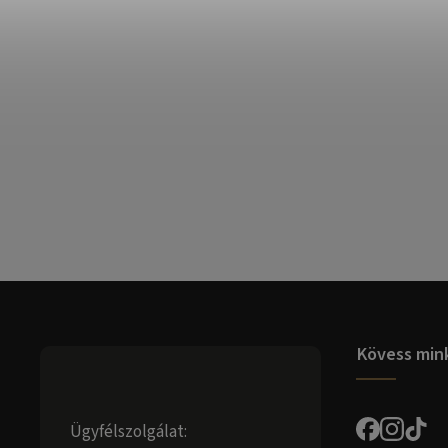
Kövess min
Ügyfélszolgálat: