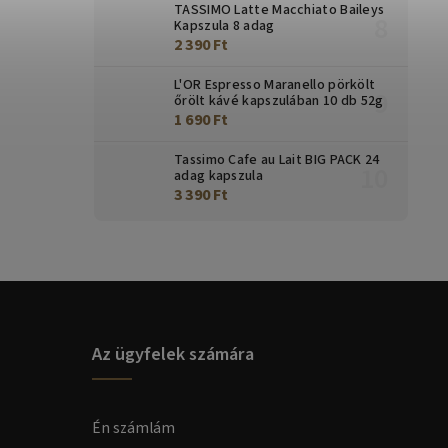
TASSIMO Latte Macchiato Baileys
Kapszula 8 adag
2 390 Ft
L'OR Espresso Maranello pörkölt
őrölt kávé kapszulában 10 db 52g
1 690 Ft
Tassimo Cafe au Lait BIG PACK 24
adag kapszula
3 390 Ft
Az ügyfelek számára
Én számlám