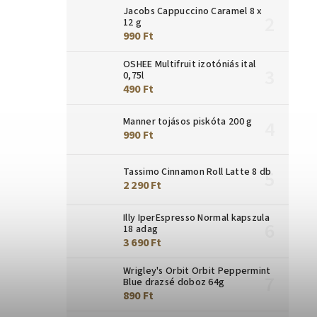
Jacobs Cappuccino Caramel 8 x
12 g
990 Ft
OSHEE Multifruit izotóniás ital
0,75l
490 Ft
Manner tojásos piskóta 200 g
990 Ft
Tassimo Cinnamon Roll Latte 8 db
2 290 Ft
Illy IperEspresso Normal kapszula
18 adag
3 690 Ft
Wrigley's Orbit Orbit Peppermint
Blue drazsé doboz 64g
890 Ft