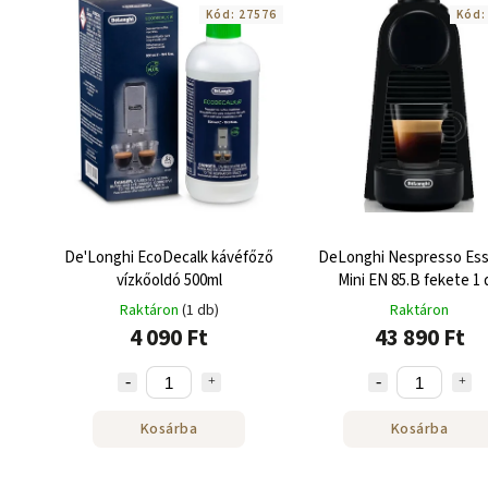
Kód:
27576
Kód
De'Longhi EcoDecalk kávéfőző
DeLonghi Nespresso Es
vízkőoldó 500ml
Mini EN 85.B fekete 1 
Raktáron
(1 db)
Raktáron
4 090 Ft
43 890 Ft
Kosárba
Kosárba