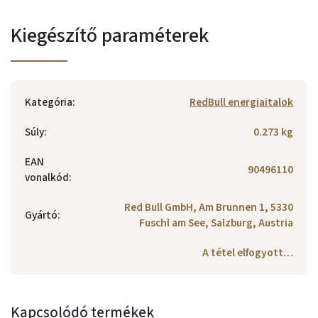
Kiegészítő paraméterek
Kategória
:
RedBull energiaitalok
Súly
:
0.273 kg
EAN
90496110
vonalkód
:
Red Bull GmbH, Am Brunnen 1, 5330
Gyártó
:
Fuschl am See, Salzburg, Austria
A tétel elfogyott…
Kapcsolódó termékek