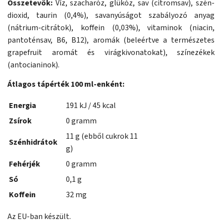
Összetevők:
Víz, szacharóz, glükóz, sav (citromsav), szén-
dioxid, taurin (0,4%), savanyúságot szabályozó anyag
(nátrium-citrátok), koffein (0,03%), vitaminok (niacin,
pantoténsav, B6, B12), aromák (beleértve a természetes
grapefruit aromát és virágkivonatokat), színezékek
(antocianinok).
Átlagos tápérték 100 ml-enként:
Energia
191 kJ / 45 kcal
Zsírok
0 gramm
11 g (ebből cukrok 11
Szénhidrátok
g)
Fehérjék
0 gramm
Só
0,1 g
Koffein
32 mg
Az EU-ban készült.