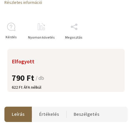
Részletes információ
Kérdés
Nyomon követés
Megosztás
Elfogyott
790 Ft
/ db
622 Ft ÁFA nélkül
Leírás
Értékelés
Beszélgetés