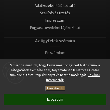
Adatkezelési tájékoztató
Szállítás és fizetés
Impresszum
Fogyasztóvédelmi tájékoztató
Az ügyfelek számára
Én számlám
Bejegyzés
Sütiket használunk, hogy kényelmes böngészést biztosítsunk a
Bejelentkezés
látogatások elemzése által, folyamatosan fejlesztve az oldal
funkcionalitását, teljesítményét és használhatóságát.
További
információk
Copyright 2026
tomilla.hu
. Minden jog fenntartva.
Beállítások
Elfogadom