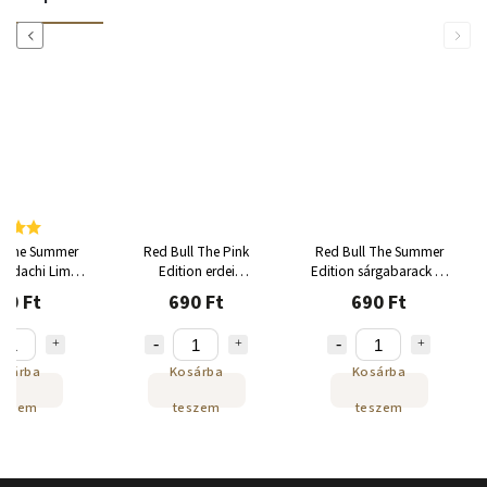
Previous
Next
l The Summer
Red Bull The Pink
Red Bull The Summer
 Sudachi Lime
Edition erdei
Edition sárgabarack és
tal sudachi és
gyümölcsök
eper 250ml
90 Ft
690 Ft
690 Ft
ízzel 250ml
cukormentes 250ml
osárba
Kosárba
Kosárba
eszem
teszem
teszem