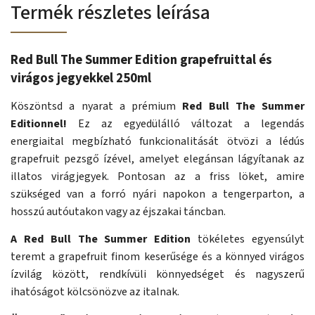
Termék részletes leírása
Red Bull The Summer Edition grapefruittal és
virágos jegyekkel 250ml
Köszöntsd a nyarat a prémium
Red Bull The Summer
Editionnel!
Ez az egyedülálló változat a legendás
energiaital megbízható funkcionalitását ötvözi a lédús
grapefruit pezsgő ízével, amelyet elegánsan lágyítanak az
illatos virágjegyek. Pontosan az a friss löket, amire
szükséged van a forró nyári napokon a tengerparton, a
hosszú autóutakon vagy az éjszakai táncban.
A Red Bull The Summer Edition
tökéletes egyensúlyt
teremt a grapefruit finom keserűsége és a könnyed virágos
ízvilág között, rendkívüli könnyedséget és nagyszerű
ihatóságot kölcsönözve az italnak.