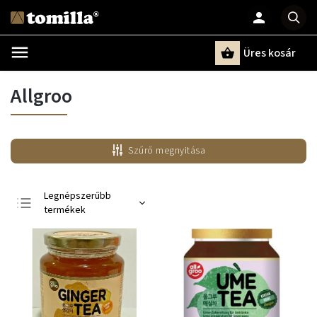
Üres kosár
Keresés
Allgroo
Szűrő megnyitása
Legnépszerűbb
termékek
Legolcsóbb elöl
Legdrágább
ABC szerint