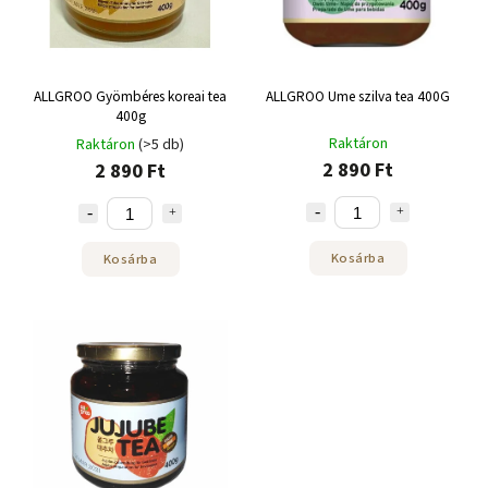
ALLGROO Gyömbéres koreai tea
ALLGROO Ume szilva tea 400G
400g
Raktáron
Raktáron
(>5 db)
2 890 Ft
2 890 Ft
Kosárba
Kosárba