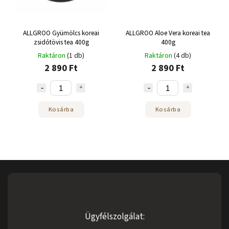
ALLGROO Gyümölcs koreai
ALLGROO Aloe Vera koreai tea
zsidótövis tea 400g
400g
Raktáron
(1 db)
Raktáron
(4 db)
2 890 Ft
2 890 Ft
Kosárba
Kosárba
Ügyfélszolgálat: