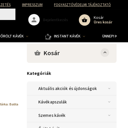
FIZETÉS
IMPRESSZUM
FOGYASZTÓVÉDELMI TÁJÉKOZTATÓ
Kosár
Bejelentkezés
Üres kosár
ŐRÖLT KÁVÉK
INSTANT KÁVÉK
ÜNNEPI KOLLE
Kosár
Kategóriák
Aktuális akciók és újdonságok
Kávékapszulák
Márka:
Balila
Szemes kávék