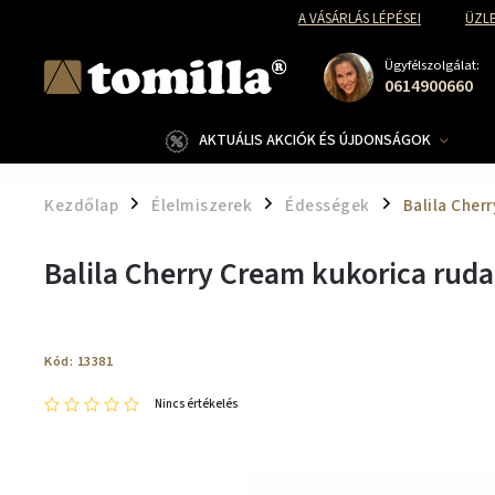
A VÁSÁRLÁS LÉPÉSEI
ÜZLE
Ügyfélszolgálat:
0614900660
AKTUÁLIS AKCIÓK ÉS ÚJDONSÁGOK
Kezdőlap
Élelmiszerek
Édességek
Balila Cher
/
/
/
Balila Cherry Cream kukorica rud
Kód:
13381
Nincs értékelés