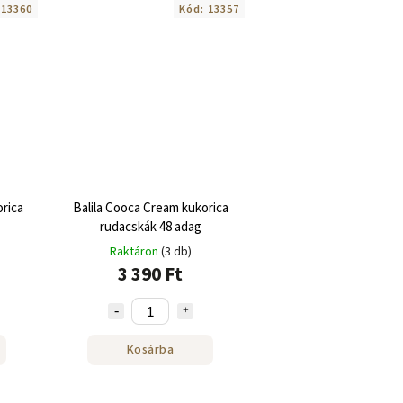
:
13360
Kód:
13357
rica
Balila Cooca Cream kukorica
rudacskák 48 adag
Raktáron
(3 db)
3 390 Ft
Kosárba