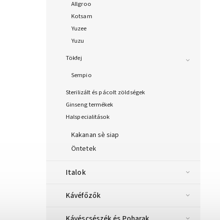
Allgroo
Kotsam
Yuzee
Yuzu
Tökfej
Sempio
Sterilizált és pácolt zöldségek
Ginseng termékek
Halspecialitások
Kakanan sè siap
Öntetek
Italok
Kávéfőzők
Kávéscsészék és Poharak