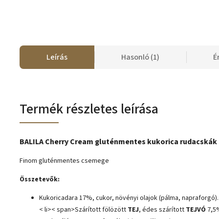
Leírás
Hasonló (1)
É
Termék részletes leírása
BALILA Cherry Cream gluténmentes kukorica rudacskák
Finom gluténmentes csemege
Összetevők:
Kukoricadara 17%, cukor, növényi olajok (pálma, napraforgó).
< li>< span>Szárított fölözött
TEJ
, édes szárított
TEJVÓ
7,5