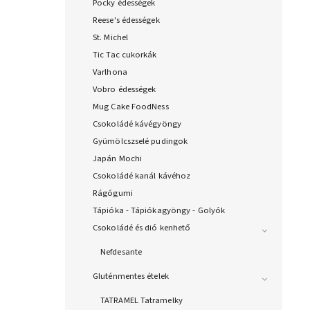
Pocky édességek
Reese's édességek
St. Michel
Tic Tac cukorkák
Varlhona
Vobro édességek
Mug Cake FoodNess
Csokoládé kávégyöngy
Gyümölcszselé pudingok
Japán Mochi
Csokoládé kanál kávéhoz
Rágógumi
Tápióka - Tápiókagyöngy - Golyók
Csokoládé és dió kenhető
Nefdesante
Gluténmentes ételek
TATRAMEL Tatramelky