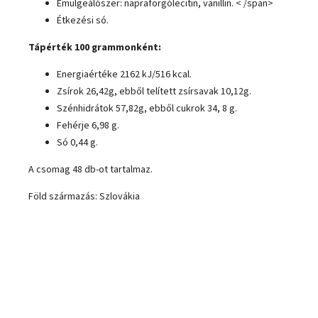
Emulgeálószer: napraforgólecitin, vanillin. < /span>
Étkezési só.
Tápérték 100 grammonként:
Energiaértéke 2162 kJ/516 kcal.
Zsírok 26,42g, ebből telített zsírsavak 10,12g.
Szénhidrátok 57,82g, ebből cukrok 34, 8 g.
Fehérje 6,98 g.
Só 0,44 g.
A csomag 48 db-ot tartalmaz.
Föld származás: Szlovákia