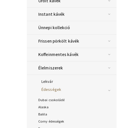
Őrölt kávék
Instant kávék
Ünnepi kollekció
Frissen pörkölt kávék
Koffeinmentes kávék
Élelmiszerek
Lekvár
Édességek
Dubai csokoládé
Alaska
Balila
Corny édességek