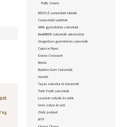
Puffy Cream
NESTLÉ csokoládé táblák
Csokoládé szeletek
SINA gyömbéres cukorkák
BeeMBER cukorkák alkohollal
Gingerbon gyömbéres cukorkák
Caprice Pipes
Grana Croissant
Nerds
Bubble Gum Cukorkák
Vanelli
Tayas cukorka és karamell
Tutti Frutti cukorkák
gek
Loacker ostyák és sütik
Gimi ostya és süti
7 kg
Zlatý poklad
WTF
Chupa Chups