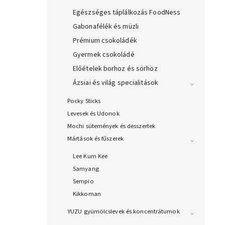
Egészséges táplálkozás FoodNess
Gabonafélék és müzli
Prémium csokoládék
Gyermek csokoládé
Előételek borhoz és sörhöz
Ázsiai és világ specialitások
Pocky Sticks
Levesek és Udonok
Mochi sütemények és desszertek
Mártások és fűszerek
Lee Kum Kee
Samyang
Sempio
Kikkoman
YUZU gyümölcslevek és koncentrátumok