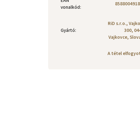
EAN
8588004918
vonalkód
:
RiD s.r.o., Vajk
Gyártó
:
300, 04
Vajkovce, Slov
A tétel elfogy