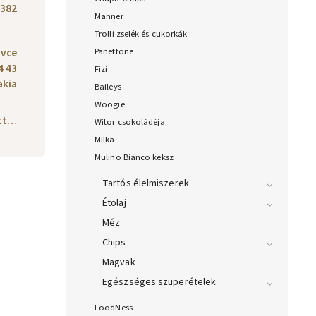
382
Manner
Trolli zselék és cukorkák
ovce
Panettone
4 43
Fizi
akia
Baileys
Woogie
ott…
Witor csokoládéja
Milka
Mulino Bianco keksz
Tartós élelmiszerek
Étolaj
Méz
Chips
Magvak
Egészséges szuperételek
FoodNess