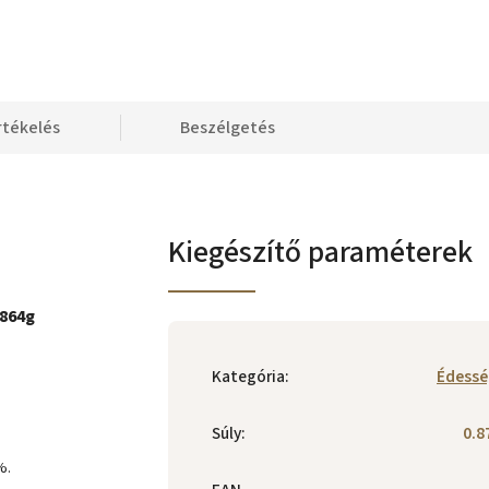
rtékelés
Beszélgetés
Kiegészítő paraméterek
 864g
Kategória
:
Édessé
Súly
:
0.8
%.