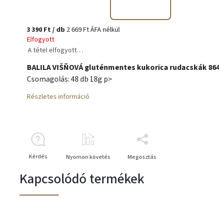
3 390 Ft
/ db
2 669 Ft ÁFA nélkül
Elfogyott
A tétel elfogyott…
BALILA VIŠŇOVÁ gluténmentes kukorica rudacskák 86
Csomagolás: 48 db 18g p>
Részletes információ
Kérdés
Nyomon követés
Megosztás
Kapcsolódó termékek