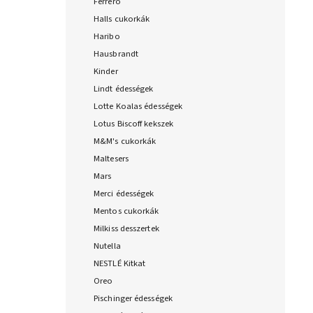
Ferrero
Halls cukorkák
Haribo
Hausbrandt
Kinder
Lindt édességek
Lotte Koalas édességek
Lotus Biscoff kekszek
M&M's cukorkák
Maltesers
Mars
Merci édességek
Mentos cukorkák
Milkiss desszertek
Nutella
NESTLÉ Kitkat
Oreo
Pischinger édességek