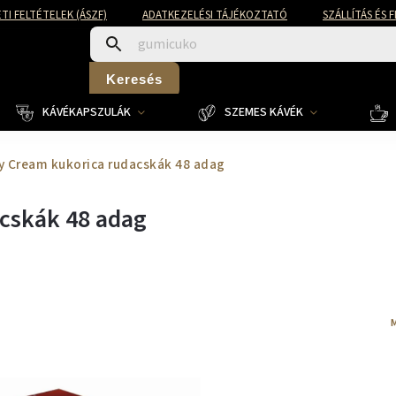
TI FELTÉTELEK (ÁSZF)
ADATKEZELÉSI TÁJÉKOZTATÓ
SZÁLLÍTÁS ÉS 
Keresés
KÁVÉKAPSZULÁK
SZEMES KÁVÉK
ry Cream kukorica rudacskák 48 adag
acskák 48 adag