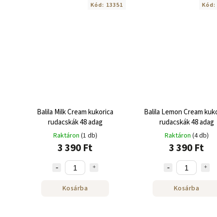
Kód:
13351
Kód
Balila Milk Cream kukorica
Balila Lemon Cream kuko
rudacskák 48 adag
rudacskák 48 adag
Raktáron
(1 db)
Raktáron
(4 db)
3 390 Ft
3 390 Ft
Kosárba
Kosárba