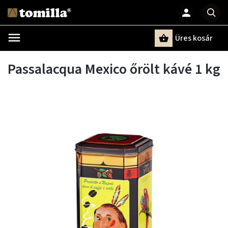
Üres kosár
Keresés
Passalacqua Mexico őrölt kávé 1 kg