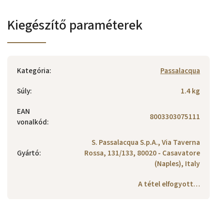
Kiegészítő paraméterek
Kategória
:
Passalacqua
Súly
:
1.4 kg
EAN
8003303075111
vonalkód
:
S. Passalacqua S.p.A., Via Taverna
Gyártó
:
Rossa, 131/133, 80020 - Casavatore
(Naples), Italy
A tétel elfogyott…