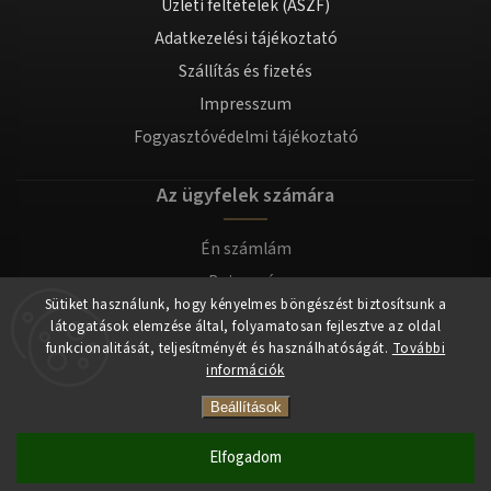
Üzleti feltételek (ÁSZF)
Adatkezelési tájékoztató
Szállítás és fizetés
Impresszum
Fogyasztóvédelmi tájékoztató
Az ügyfelek számára
Én számlám
Bejegyzés
Sütiket használunk, hogy kényelmes böngészést biztosítsunk a
Bejelentkezés
látogatások elemzése által, folyamatosan fejlesztve az oldal
funkcionalitását, teljesítményét és használhatóságát.
További
információk
Copyright 2026
tomilla.hu
. Minden jog fenntartva.
Beállítások
Elfogadom