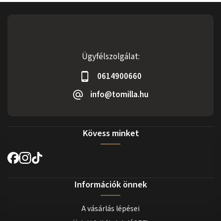
Ügyfélszolgálat:
0614900660
info@tomilla.hu
Kövess minket
Információk önnek
A vásárlás lépései