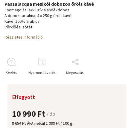
Passalacqua mexikói dobozos őrölt kávé
Csomagolás: exkluzív ajándékdoboz
A doboz tartalma: 4 x 250 g őrölt kávé
Kávé: 100% arabica
Pörkölés: sötét
Részletes információ
Kérdés
Nyomon követés
Megosztás
Elfogyott
10 990 Ft
/ db
8 654 Ft ÁFA nélkül
1 099 Ft / 100 g