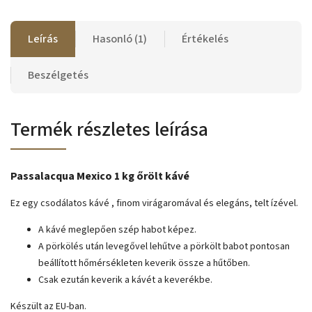
Leírás
Hasonló (1)
Értékelés
Beszélgetés
Termék részletes leírása
Passalacqua Mexico 1 kg őrölt kávé
Ez egy csodálatos kávé , finom virágaromával és elegáns, telt ízével.
A kávé meglepően szép habot képez.
A pörkölés után levegővel lehűtve a pörkölt babot pontosan
beállított hőmérsékleten keverik össze a hűtőben.
Csak ezután keverik a kávét a keverékbe.
Készült az EU-ban.