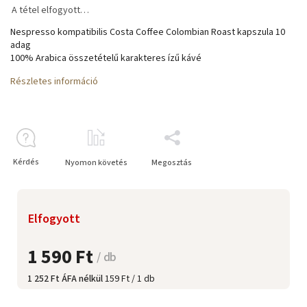
A tétel elfogyott…
Nespresso kompatibilis Costa Coffee Colombian Roast kapszula 10
adag
100% Arabica összetételű karakteres ízű kávé
Részletes információ
Kérdés
Nyomon követés
Megosztás
Elfogyott
1 590 Ft
/ db
1 252 Ft ÁFA nélkül
159 Ft / 1 db