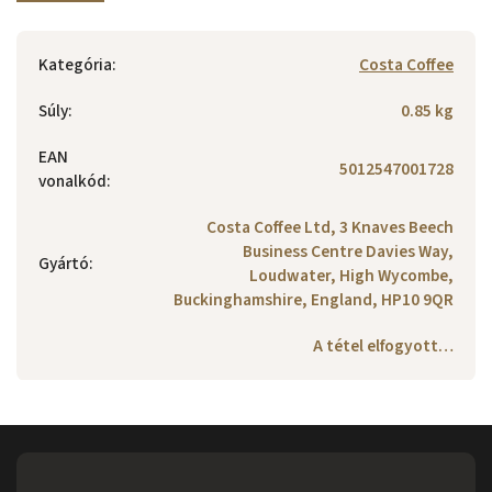
Kategória
:
Costa Coffee
Súly
:
0.85 kg
EAN
5012547001728
vonalkód
:
Costa Coffee Ltd, 3 Knaves Beech
Business Centre Davies Way,
Gyártó
:
Loudwater, High Wycombe,
Buckinghamshire, England, HP10 9QR
A tétel elfogyott…