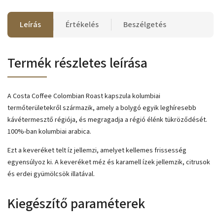
Leírás
Értékelés
Beszélgetés
Termék részletes leírása
A Costa Coffee Colombian Roast kapszula kolumbiai
termőterületekről származik, amely a bolygó egyik leghíresebb
kávétermesztő régiója, és megragadja a régió élénk tükröződését.
100%-ban kolumbiai arabica.
Ezt a keveréket telt íz jellemzi, amelyet kellemes frissesség
egyensúlyoz ki. A keveréket méz és karamell ízek jellemzik, citrusok
és erdei gyümölcsök illatával.
Kiegészítő paraméterek