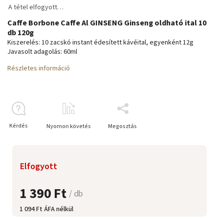
A tétel elfogyott…
Caffe Borbone Caffe Al GINSENG Ginseng oldható ital 10
db 120g
Kiszerelés: 10 zacskó instant édesített kávéital, egyenként 12g
Javasolt adagolás: 60ml
Részletes információ
Kérdés
Nyomon követés
Megosztás
Elfogyott
1 390 Ft
/ db
1 094 Ft ÁFA nélkül