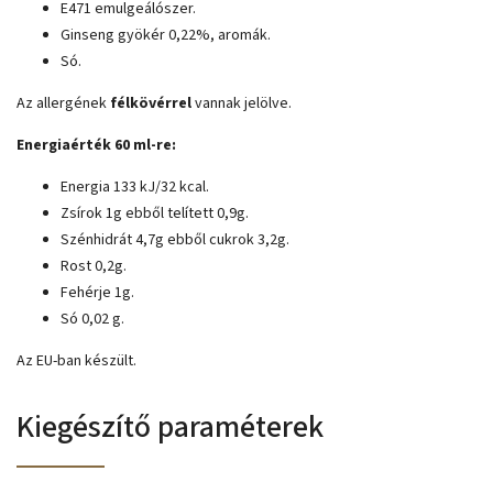
E471 emulgeálószer.
Ginseng gyökér 0,22%, aromák.
Só.
Az allergének
félkövérrel
vannak jelölve.
Energiaérték 60 ml-re:
Energia 133 kJ/32 kcal.
Zsírok 1g ebből telített 0,9g.
Szénhidrát 4,7g ebből cukrok 3,2g.
Rost 0,2g.
Fehérje 1g.
Só 0,02 g.
Az EU-ban készült.
Kiegészítő paraméterek