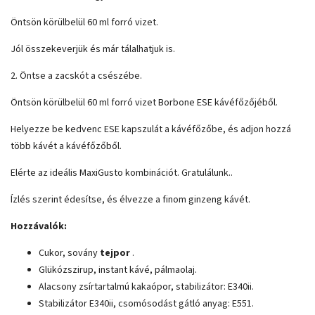
Öntsön körülbelül 60 ml forró vizet.
Jól összekeverjük és már tálalhatjuk is.
2. Öntse a zacskót a csészébe.
Öntsön körülbelül 60 ml forró vizet Borbone ESE kávéfőzőjéből.
Helyezze be kedvenc ESE kapszulát a kávéfőzőbe, és adjon hozzá
több kávét a kávéfőzőből.
Elérte az ideális MaxiGusto kombinációt. Gratulálunk..
Ízlés szerint édesítse, és élvezze a finom ginzeng kávét.
Hozzávalók:
Cukor, sovány
tejpor
.
Glükózszirup, instant kávé, pálmaolaj.
Alacsony zsírtartalmú kakaópor, stabilizátor: E340ii.
Stabilizátor E340ii, csomósodást gátló anyag: E551.