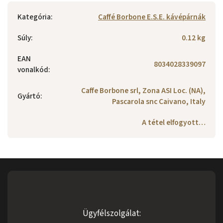
Kategória
:
Caffé Borbone E.S.E. kávépárnák
Súly
:
0.12 kg
EAN
8034028339097
vonalkód
:
Caffe Borbone srl, Zona ASI Loc. (NA),
Gyártó
:
Pascarola snc Caivano, Italy
A tétel elfogyott…
Ügyfélszolgálat: